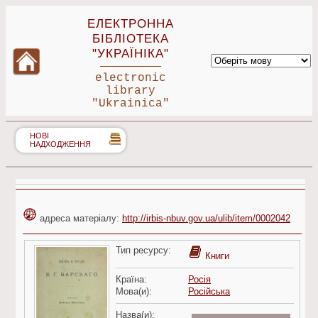
ЕЛЕКТРОННА
БІБЛІОТЕКА
"УКРАЇНІКА"
electronic
library
"Ukrainica"
НОВІ
НАДХОДЖЕННЯ
адреса матеріалу:
http://irbis-nbuv.gov.ua/ulib/item/0002042
Тип ресурсу:
Книги
Країна:
Росія
Мова(и):
Російська
Назва(и):