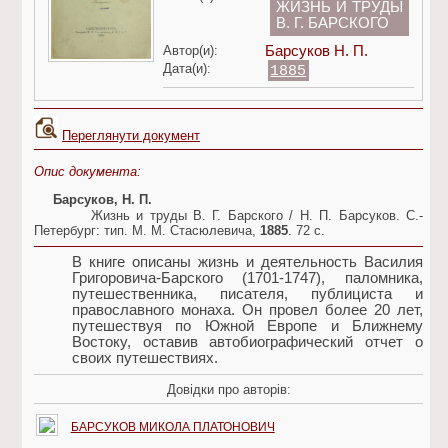
ЖИЗНЬ И ТРУДЫ
В. Г. БАРСКОГО
Автор(и):
Барсуков Н. П.
Дата(и):
1885
Переглянути документ
Опис документа:
Барсуков, Н. П.
Жизнь и труды В. Г. Барского / Н. П. Барсуков. С.-
Петербург: тип. М. М. Стасюлевича,
1885
. 72 с.
В книге описаны жизнь и деятельность Василия
Григоровича-Барского (1701-1747), паломника,
путешественника, писателя, публициста и
православного монаха. Он провел более 20 лет,
путешествуя по Южной Европе и Ближнему
Востоку, оставив автобиографический отчет о
своих путешествиях.
Довідки про авторів:
БАРСУКОВ МИКОЛА ПЛАТОНОВИЧ