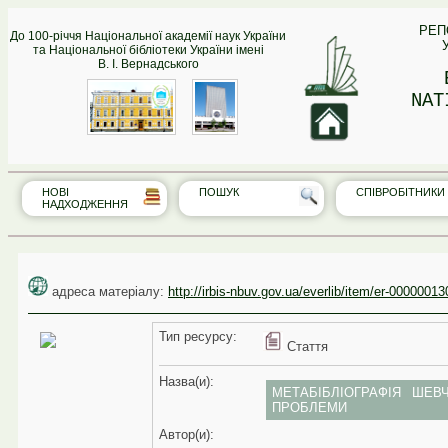
РЕП
До 100-річчя Національної академії наук України
та Національної бібліотеки України імені
В. І. Вернадського
NAT
НОВІ
ПОШУК
СПІВРО‎БІТНИКИ
НАДХОДЖЕННЯ
адреса матеріалу:
http://irbis-nbuv.gov.ua/everlib/item/er-00000013
Тип реcурсу:
Стаття
Назва(и):
МЕТАБІБЛІОГРАФІЯ ШЕВЧ
ПРОБЛЕМИ
Автор(и):