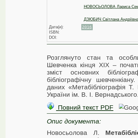
НОВОСЬОЛОВА Лариса Сем
ДЗЮБИЧ Світлана Андріївн
Дата(и):
2016
ISBN:
DOI:
Розглянуто стан та особли
Шевченка кінця XIX – почат
зміст основних бібліогра
бібліографічну шевченкіан
даних «Метабібліографія Т.
України ім. В. І. Вернадського
Повний текст PDF
Опис документа:
Новосьолова Л.
Метабібл