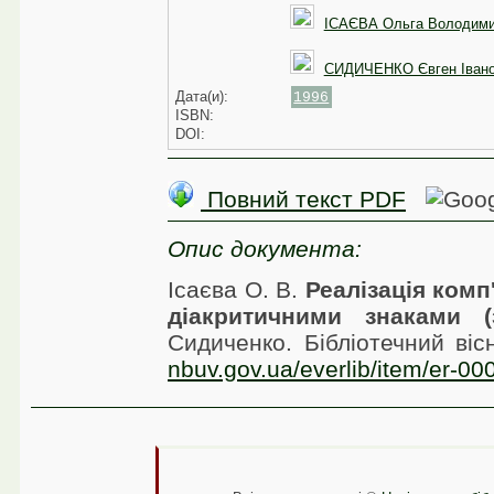
ІСАЄВА Ольга Володими
СИДИЧЕНКО Євген Іван
Дата(и):
1996
ISBN:
DOI:
Повний текст PDF
Опис документа:
Ісаєва О. В.
Реалізація ком
діакритичними знаками (
Сидиченко. Бібліотечний ві
nbuv.gov.ua/everlib/item/er-0