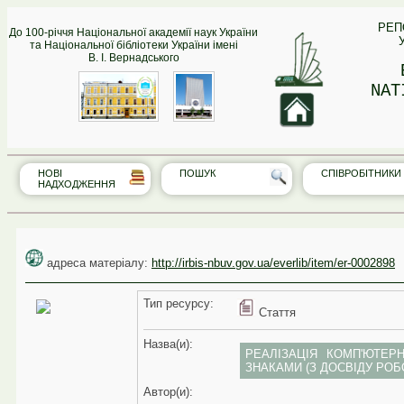
РЕП
До 100-річчя Національної академії наук України
та Національної бібліотеки України імені
В. І. Вернадського
NAT
НОВІ
ПОШУК
СПІВРО‎БІТНИКИ
НАДХОДЖЕННЯ
адреса матеріалу:
http://irbis-nbuv.gov.ua/everlib/item/er-0002898
Тип реcурсу:
Стаття
Назва(и):
РЕАЛІЗАЦІЯ КОМП'ЮТЕР
ЗНАКАМИ (З ДОСВІДУ РОБ
Автор(и):