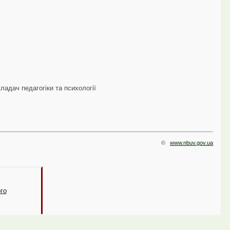
ладач педагогіки та психології
©
www.nbuv.gov.ua
ого