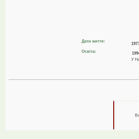
Дати життя:
197
Освіта:
199
У На
В