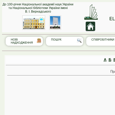
До 100-річчя Національної академії наук України
та Національної бібліотеки України імені
В. І. Вернадського
EL
НОВІ
ПОШУК
СПІВРО‎БІТНИКИ
НАДХОДЖЕННЯ
А
Б
Пр