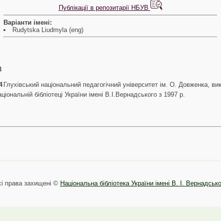
Публікації в репозитарії НБУВ
Варіанти імені:
Rudytska Liudmyla (eng)
3
4
Глухівський національний педагогічний університет ім. О. Довженка, вик
ціональній бібліотеці України імені В.І.Вернадського з 1997 р.
сі права захищені ©
Національна бібліотека України імені В. І. Вернадськ