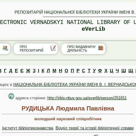
РЕПОЗИТАРІЙ НАЦІОНАЛЬНОЇ БІБЛІОТЕКИ УКРАЇНИ ІМЕНІ В.
ECTRONIC VERNADSKYI NATIONAL LIBRARY OF 
eVerLib
ПРО
ПРО ВИДАВНИЧУ
РЕПОЗИТАРІЙ
ДІЯЛЬНІСТЬ
В
Г
Д
Е
Є
Ж
З
І
К
Л
М
Н
О
П
Р
С
Т
У
Ф
Х
Ц
Ч
Ш
Щ
ацює в
НАЦІОНАЛЬНА БІБЛІОТЕКА УКРАЇНИ ІМЕНІ В. І. ВЕРНАДСЬКО
адреса сторінки:
http://irbis-nbuv.gov.ua/everlib/person/251811
РУДИЦЬКА Людмила Павлівна
молодший науковий співробітник
Інститут бібліотекознавства
.
Відділ теорії та історії бібліотечної справи