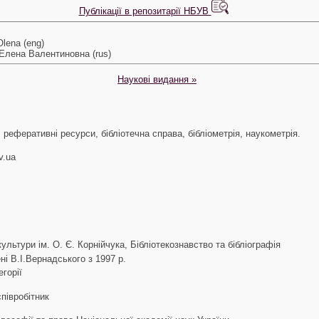
Публікації в репозитарії НБУВ
Olena (eng)
лена Валентиновна (rus)
Наукові видання »
 реферативні ресурси, бібліотечна справа, бібліометрія, наукометрія.
v.ua
ультури ім. О. Є. Корнійчука, Бібліотекознавство та бібліографія
ені В.І.Вернадського з 1997 р.
егорії
півробітник