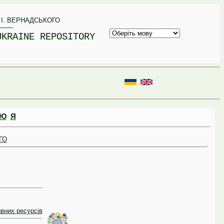
 І. ВЕРНАДСЬКОГО
UKRAINE REPOSITORY
Ю
Я
ГО
вних ресурсів