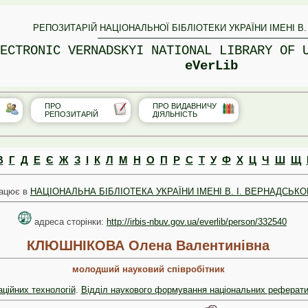
РЕПОЗИТАРІЙ НАЦІОНАЛЬНОЇ БІБЛІОТЕКИ УКРАЇНИ ІМЕНІ В.
ECTRONIC VERNADSKYI NATIONAL LIBRARY OF 
eVerLib
ПРО
ПРО ВИДАВНИЧУ
РЕПОЗИТАРІЙ
ДІЯЛЬНІСТЬ
В
Г
Д
Е
Є
Ж
З
І
К
Л
М
Н
О
П
Р
С
Т
У
Ф
Х
Ц
Ч
Ш
Щ
ацює в
НАЦІОНАЛЬНА БІБЛІОТЕКА УКРАЇНИ ІМЕНІ В. І. ВЕРНАДСЬКО
адреса сторінки:
http://irbis-nbuv.gov.ua/everlib/person/332540
КЛЮШНІКОВА Олена Валентинівна
молодший науковий співробітник
аційних технологій
.
Відділ наукового формування національних реферати