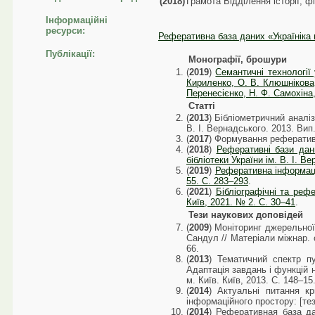
(2018)
Грамота Відділення історії, ф
Інформаційні
ресурси:
Реферативна база даних «Україніка
Публікації:
Монографії, брошури
(
2019
)
Семантичні технології 
Кириленко, О. В. Клюшнікова, 
Перенесієнко, Н. Ф. Самохіна, 
Статті
(
2013
) Бібліометричний аналі
В. І. Вернадського. 2013. Вип.
(
2017
) Формування реферативни
(
2018
)
Реферативні бази дани
бібліотеки України ім. В. І. В
(
2019
)
Реферативна інформація
55. C. 283–293
.
(
2021
)
Бібліографічні та реф
Київ, 2021. № 2. С. 30–41
.
Тези наукових доповідей
(
2009
) Моніторинг джерельної
Сандул // Матеріали міжнар. 
66.
(
2013
) Тематичний спектр пу
Адаптація завдань і функцій н
м. Київ. Київ, 2013. С. 148–15
(
2014
) Актуальні питання к
інформаційного простору: [тези
(
2014
) Реферативная база д