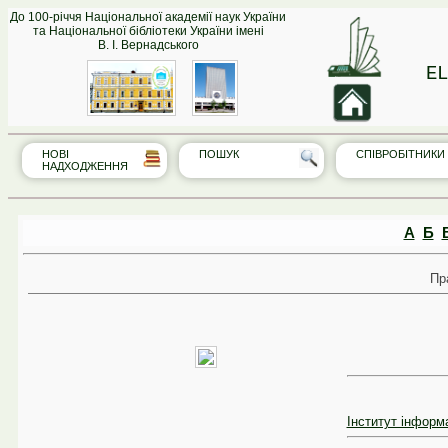
До 100-річчя Національної академії наук України
та Національної бібліотеки України імені
В. І. Вернадського
EL
НОВІ
ПОШУК
СПІВРО‎БІТНИКИ
НАДХОДЖЕННЯ
А
Б
Пр
Інститут інформ