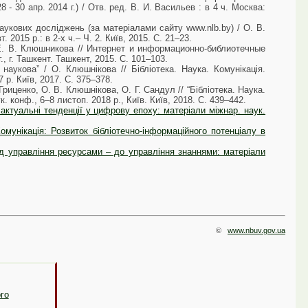
- 30 апр. 2014 г.) / Отв. ред. В. И. Васильев : в 4 ч. Москва:
наукових досліджень (за матеріалами сайту www.nlb.by) / О. В.
 2015 р.: в 2-х ч.– Ч. 2. Київ, 2015. С. 21–23.
. В. Клюшникова // Интернет и информационно-библиотечные
., г. Ташкент. Ташкент, 2015. С. 101–103.
наукова” / О. Клюшнікова // Бібліотека. Наука. Комунікація.
7 р. Київ, 2017. С. 375–378.
риценко, О. В. Клюшнікова, О. Г. Сандул // “Бібліотека. Наука.
к. конф., 6–8 листоп. 2018 р., Київ. Київ, 2018. С. 439–442.
 актуальні тенденції у цифрову епоху: матеріали міжнар. наук.
мунікація: Розвиток бібліотечно-інформаційного потенціалу в
ід управління ресурсами – до управління знаннями: матеріали
©
www.nbuv.gov.ua
ого