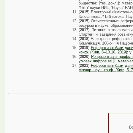
обществе: [тез. докл.]: мате
ФБГУ науки НИЦ “Наука” РАН, 
(
2015
) Електронні бібліотечн
Клюшнікова // Бібліотека. Наук
(
2015
) Отечественные рефер
ресурсы в науке, образовании, 
(
2017
) Питання інтелектуаль
Стартегічні завдання розвитку 
(
2018
) Електронні реферативні
Комунікація. 100-річчя Націона
(
2019
)
Реферативні бази даних
конф. (Київ, 8–10.10. 2019): у 
(
2020
)
Репрезентація профілі
умовах цифровізації: матеріал
(
2021
)
Реферативні бази дани
міжнар. наук. конф. (Київ, 5–
В