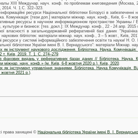
риалы XIII Междунар. науч. конф. по проблемам книговедения (Москва, 28 
2014. Ч. 1.С. 322–323.
о-інформаційні ресурси Національної бібліотеки Білорусі в забезпеченні 
а. Комунікація: [тези доп.] матеріали міжнар. наук. конф., Київ, 6 – 8 жовт.
ативные ресурсы в научном информационном пространстве Украины / Е
культуре и бизнесе: [тез. докл.]: IX Междунар. конф., 22 - 24 апр. 2015 г
ної власності в загальнодержавній реферативній базі даних “Україніка 
наукових бібліотек: матеріали міжнар. наук. конф., 3 – 5 жовт., Київ, 201
 ресурси у системі інформаційного забезпечення освіти та науки/ Н. О. Г
льної бібліотеки України імені В. І. Вернадського”: матеріали Міжнар. нау
 як інструмент наукового дослідження. Бібліотека. Наука. Комунікація:
2 т. Київ, 2019. Т. 1. С. 274–279
.
в фахових видань у реферативних базах даних // Бібліотека. Наука. Ко
и міжнар. наук. конф.» (м. Київ, 6-8 жовтня 2020 р.). Київ, 2020
.
х як інструмент управління знаннями. Бібліотека. Наука Комунікація. В
7 жовтня 2021 р.)
.
сі права захищені ©
Національна бібліотека України імені В. І. Вернадськ