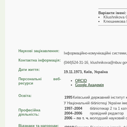
Варіанти імені:
Kliushnikova 
Клюшникова Е
Наукові зацікавлення:
Інформаційно-комунікаційні системи,
Контактна інформація:
(044)524-31-16, klushnikova@nbuv.go
Дати життя:
19.11.1973, Київ, Україна
Персональні веб-
ORCID
ресурси
Google Академія
Освіта:
1995
Київський державний інститут к
У Національній бібліотеці України ім
1997–2004
бібліотекар 2 та 1 кат
Професійна
2004–2006
провідний редактор
діяльність:
2006 – по т. ч.
молодший науковий с
Відзнаки та нагороди: