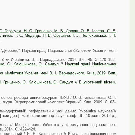
С. Гарагуля, Н. О. Гриценко, М. В. Дорош, О. В. Ісаєва, С. Е.
ртинюк, Т. С. Медвідь, Н. В. Орєшина, І. З. Пелюховська, І. П.
.
“Джерело”. Наукові праці Національної бібліотеки України імені
-ки України ім. В. І. Вернадського. 2017. Вип. 45. С. 170–183.
ко, О. Клюшнікова, О. Сандул // Наукові праці Національної
бібліотеки України імені В. І. Вернадського. Київ, 2019. Вип.
 Гриценко, О. Клюшнікова, О. Сандул // Бібліотечний вісник.
а основі реферативних ресурсів НБУВ / О. В. Клюшнікова, О. Г.
. журн. “Агропромиловий комплекс України”. Київ, 2009. С. 63–
ьнодержавній реферативній базі даних “Україніка наукова”//
ези доп.]: матеріали міжнар. наук. конф., 8 - 10 жовт. 2013 р.,
ва // Місце і роль бібліотек у формуванні національного
в, 2014. С. 422–424.
сследований / Е. В. Клюшникова // Книга в информационном