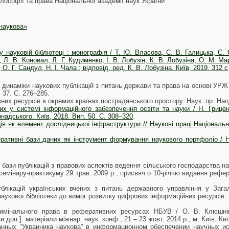
ілософії та права Національної академії наук України
 наукова»
у науковій бібліотеці : монографія / Т. Ю. Власова, С. В. Галицька, С. 
Л. В. Коновал, Л. Г. Кудименко, І. В. Лобузін, К. В. Лобузіна, О. М. Ма
О. Г. Сандул, Н. І. Чала ; відповід. ред. К. В. Лобузіна. Київ, 2019. 312 с
з динаміки наукових публікацій з питань держави та права на основі УРЖ 
 37. С. 276–285.
х ресурсів в окремих країнах пострадянського простору. Наук. пр. Нац. б
х у системі інформаційного забезпечення освіти та науки / Н. Грицен
ернадського. Київ, 2018. Вип. 50. С. 308–320
.
 як елемент дослідницької інфраструктури // Наукові праці Національної 
еративні бази даних як інструмент формування наукового портфоліо / Н.
 бази публікацій з правових аспектів ведення сільського господарства н
семінару-практикуму 29 трав. 2009 р., присвяч.о 10-річчю видання рефер
блікацій українських вчених з питань державного управління у Загал
аукової бібліотеки до вимог розвитку цифрових інформаційних ресурсів: [т
.
римінального права в реферативних ресурсах НБУВ / О. В. Клюшніко
 доп.]: матеріали міжнар. наук. конф., 21 – 23 жовт. 2014 р., м. Київ. Киї
анных “Украиника наукова” в информационном обеспечении научных и