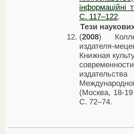
інформаційні т
С. 117–122
.
Тези наукови
(
2008
) Колле
издателя-мец
Книжная культ
современност
издательст
Международ
(Москва, 18-19
С. 72–74.