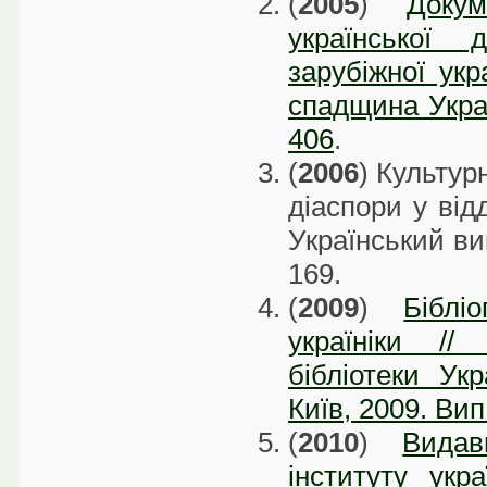
(
2005
)
Доку
української
зарубіжної укр
спадщина Украї
406
.
(
2006
) Культур
діаспори у відд
Український вим
169.
(
2009
)
Біблі
україніки //
бібліотеки Укр
Київ, 2009. Вип
(
2010
)
Видав
інституту укра