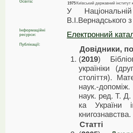
Освіта:
1975
Київський державний інститут к
У Національній
В.І.Вернадського з
Інформаційні
Електронний катал
ресурси:
Публікації:
Довідники, по
(
2019
) Бібліо
україніки (др
століття). Мат
наук.-допоміж. 
наук. ред. Т. Д
ка України і
книгознавства. 
Статті