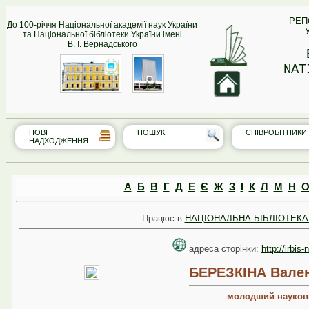
РЕП
До 100-річчя Національної академії наук України
та Національної бібліотеки України імені
В. І. Вернадського
NAT
НОВІ
ПОШУК
СПІВРО‎БІТНИКИ
НАДХОДЖЕННЯ
А
Б
В
Г
Д
Е
Є
Ж
З
І
К
Л
М
Н
Працює в
НАЦІОНАЛЬНА БІБЛІОТЕКА 
адреса сторінки:
http://irbis
БЕРЕЗКІНА Вален
молодший наукови