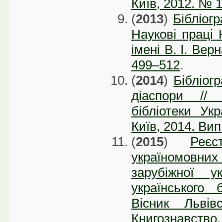
Київ, 2012. № 1
(
2013
)
Бібліогр
Наукові праці 
імені В. І. Вер
499–512
.
(
2014
)
Бібліог
діаспори // 
бібліотеки Укр
Київ, 2014. Вип
(
2015
)
Реєс
україномовни
зарубіжної 
українського 
Вісник Львів
Книгознавст