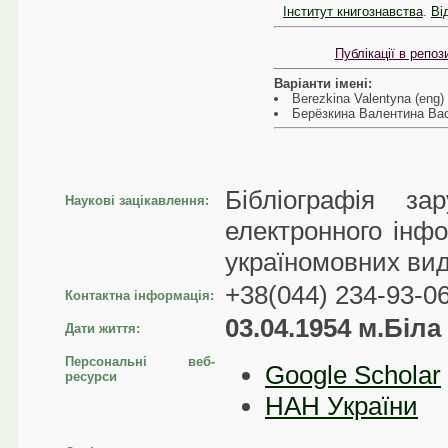
Інститут книгознавства
.
Ві
Публікації в репо
Варіанти імені:
Berezkina Valentyna (eng)
Берёзкина Валентина Вас
Бібліографія зар
Наукові зацікавлення:
електронного інфо
україномовних вид
+38(044) 234-93-0
Контактна інформація:
03.04.1954 м.Біл
Дати життя:
Персональні веб-
Google Scholar
ресурси
НАН України