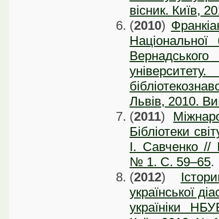
вісник. Київ, 2
(
2010
)
Франкіан
Національної 
Вернадсько
університет
бібліотекознав
Львів, 2010. Ви
(
2011
)
Міжнаро
Бібліотеки світ
І. Савченко // 
№ 1. С. 59–65
.
(
2012
)
Істор
української діа
україніки НБУ