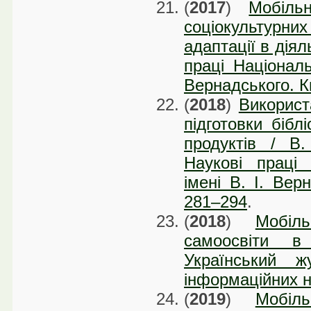
(
2017
)
Мобіль
соціокультур
адаптації в діял
праці Національ
Вернадського. Ки
(
2018
)
Використ
підготовки бібл
продуктів / В
Наукові праці 
імені В. І. Вер
281–294
.
(
2018
)
Мобіл
самоосвіти в
Український ж
інформаційних на
(
2019
)
Мобіл