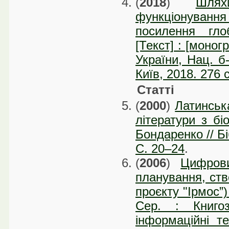
(
2018
)
Шлях
функціонування
посилення гло
[Текст] : [моногр
України, Нац. б-
Київ, 2018. 276 
Статті
(
2000
)
Латинськ
літератури з біо
Бондаренко // Бі
C. 20–24
.
(
2006
)
Цифрови
планування, ств
проєкту "Ірмос”)
Сер. : Книгоз
інформаційні те