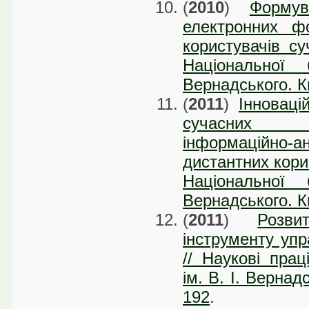
(
2010
)
Формув
електронних ф
користувачів су
Національної 
Вернадського. Ки
(
2011
)
Інноваці
сучасних і
інформаційно
дистантних корис
Національної 
Вернадського. Ки
(
2011
)
Розви
інструменту уп
// Наукові прац
ім. В. І. Вернад
192
.