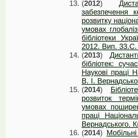
(
2012
)
Дист
забезпечення ко
розвитку націон
умовах глобаліз
бібліотеки Укра
2012. Вип. 33.C
(
2013
)
Дистант
бібліотек: суча
Наукові праці Н
В. І. Вернадсько
(
2014
)
Бібліо
розвиток термі
умовах поширенн
праці Національ
Вернадського. Ки
(
2014
)
Мобільні 