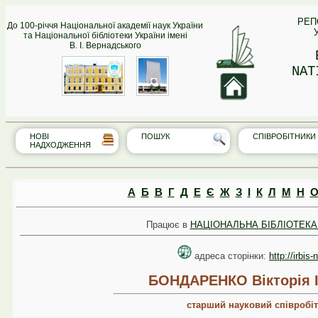
РЕП
До 100-річчя Національної академії наук України
та Національної бібліотеки України імені
В. І. Вернадського
NAT
НОВІ
ПОШУК
СПІВРО‎БІТНИКИ
НАДХОДЖЕННЯ
А
Б
В
Г
Д
Е
Є
Ж
З
І
К
Л
М
Н
Працює в
НАЦІОНАЛЬНА БІБЛІОТЕКА 
адреса сторінки:
http://irbis
БОНДАРЕНКО Вікторія І
старший науковий співробі