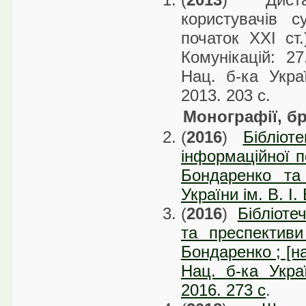
користувачів с
початок ХХІ ст.
Комунікацій: 27
Нац. б-ка Украї
2013. 203 с.
Монографії, б
(
2016
)
Бібліот
інформаційної по
Бондаренко та
України ім. В. І
(
2016
)
Бібліоте
та преспективи
Бондаренко ; [на
Нац. б-ка Украї
2016. 273 с
.