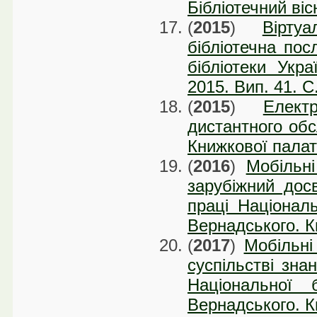
Бібліотечний віс
(
2015
)
Вірту
бібліотечна пос
бібліотеки Укра
2015. Вип. 41. C
(
2015
)
Елект
дистантного обс
Книжкової палат
(
2016
)
Мобільні
зарубіжний досв
праці Національ
Вернадського. Ки
(
2017
)
Мобільні
суспільстві знан
Національної 
Вернадського. Ки