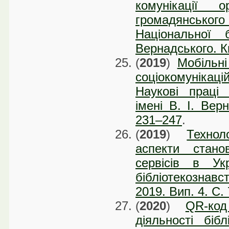
комунікації 
громадянськог
Національної 
Вернадського. Ки
(
2019
)
Мобільні
соціокомунікаці
Наукові праці 
імені В. І. Вер
231–247
.
(
2019
)
Технол
аспекти стано
сервісів в Ук
бібліотекознавс
2019. Вип. 4. C
(
2020
)
QR-код
діяльності біб