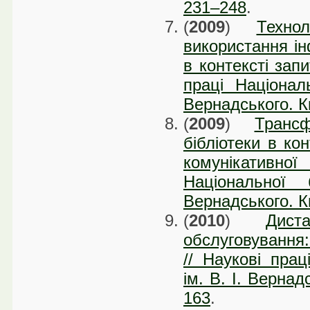
231–248
.
(
2009
)
Техно
використання ін
в контексті запи
праці Національ
Вернадського. Ки
(
2009
)
Транс
бібліотеки в ко
комунікативн
Національної 
Вернадського. Ки
(
2010
)
Дист
обслуговування:
// Наукові прац
ім. В. І. Вернад
163
.