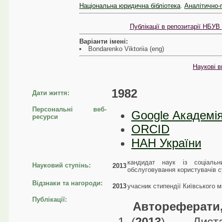
Національна юридична бібліотека
.
Аналітично-
Публікації в репозитарії НБУВ
Варіанти імені:
Bondarenko Viktoriia (eng)
Наукові в
1982
Дати життя:
Персональні веб-
Google Академі
ресурси
ORCID
НАН України
кандидат наук із соціальн
Науковий ступінь:
2013
обслуговування користувачів су
Відзнаки та нагороди:
2013
учасник стипендії Київського 
Публікації:
Автореферати,
(
2013
) Дистан