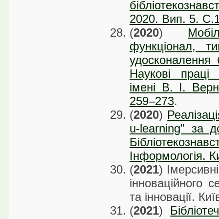
бібліотекознавс
2020. Вип. 5. С
(
2020
)
Мобі
функціонал, ти
удосконалення б
Наукові праці 
імені В. І. Вер
259–273
.
(
2020
)
Реалізац
u-learning" за 
Бібліотекозн
Інформологія. К
(
2021
) Імерсивні
інноваційного с
та інновації. Ки
(
2021
)
Бібліот