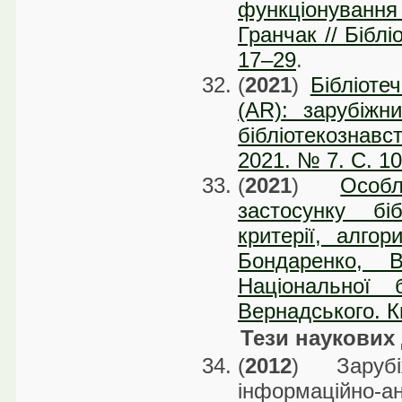
функціонування 
Гранчак // Біблі
17–29
.
(
2021
)
Бібліоте
(AR): зарубіжн
бібліотекознавс
2021. № 7. С. 1
(
2021
)
Особ
застосунку біб
критерії, алго
Бондаренко, 
Національної 
Вернадського. К
Тези наукових
(
2012
) Зарубі
інформаційно-ан