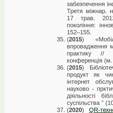
забезпечення ін
Третя міжнар. н
17 трав. 201
покоління: інно
152–155.
(
2015
) «Мобіл
впровадження мо
практику // М
конференція (м. 
(
2015
) Бібліот
продукт як чи
інтернет обсл
науково - пркт
діяльності біб
суспільства " (1
(
2020
)
QR-техн