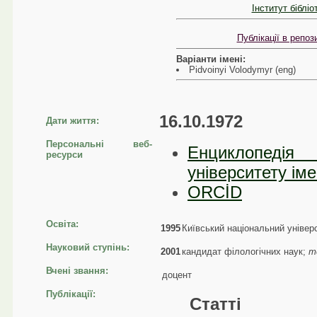
Інститут біблі
Публікації в репо
Варіанти імені:
Pidvoinyi Volodymyr (eng)
16.10.1972
Дати життя:
Персональні веб-
Енциклопеді
ресурси
університету ім
ORCİD
Освіта:
1995
Київський національний універ
Науковий ступінь:
2001
кандидат філологічних наук;
т
Вчені звання:
доцент
Публікації:
Статті