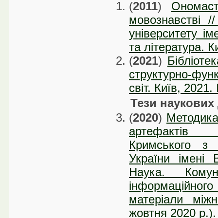
(
2011
)
Ономаст
мовознавстві //
університету ім
та література. К
(
2021
)
Бібліоте
структурно-фун
світ. Київ, 2021
Тези наукових
(
2020
)
Методика
артефактів бі
Кримського з 
України імені В
Наука. Комуні
інформаційного 
матеріали міжн
жовтня 2020 р.).