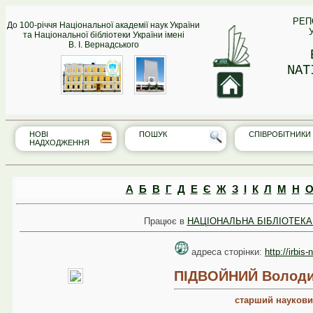
РЕП
До 100-річчя Національної академії наук України
та Національної бібліотеки України імені
В. І. Вернадського
NAT
НОВІ
ПОШУК
СПІВРО‎БІТНИКИ
НАДХОДЖЕННЯ
А
Б
В
Г
Д
Е
Є
Ж
З
І
К
Л
М
Н
Працює в
НАЦІОНАЛЬНА БІБЛІОТЕКА 
адреса сторінки:
http://irbis
ПІДВОЙНИЙ Володи
старший наукови