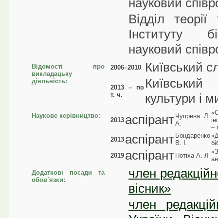
науковий співр
Відділ теорії 
Інституту бі
науковий співр
Київський с
Відомості про
2006–2010
викладацьку
Київський
діяльність:
2013 – по
т. ч.
культури і м
«
Наукове керівництво:
аспірант
Чуприна Л.
2013
ін
А.
– 
аспірант
Бондаренко
«
2013
В. І.
бі
аспірант
«З
2019
Потіха А. Л
ан
член редакційн
Додаткові посади та
обов`язки:
вісник»
член редакцій