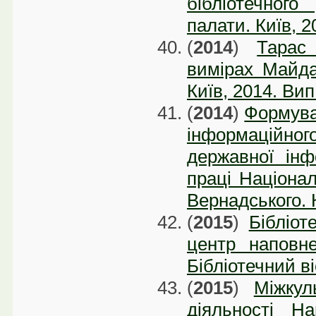
бібліотечного
палати. Київ, 2
(
2014
)
Тарас
вимірах Майдан
Київ, 2014. Вип
(
2014
)
Формува
інформаційного
державної інф
праці Національ
Вернадського. К
(
2015
)
Бібліот
центр наповне
Бібліотечний ві
(
2015
)
Міжкул
діяльності На