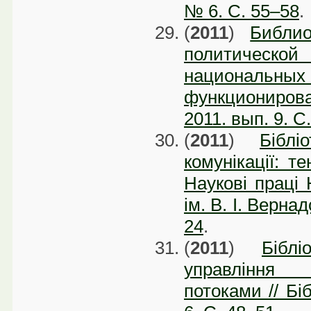
№ 6. C. 55–58
.
(
2011
)
Библи
политической
национальны
функционирова
2011. вып. 9. C
(
2011
)
Бібл
комунікації: т
Наукові праці 
ім. В. І. Вернад
24
.
(
2011
)
Бібл
управління 
потоками // Бі