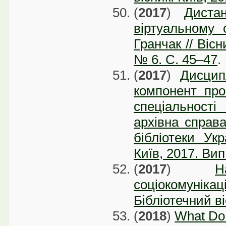
(
2017
)
Дистан
віртуальному 
Гранчак // Вісн
№ 6. C. 45–47
.
(
2017
)
Дисцип
компонент про
спеціальності
архівна справа
бібліотеки Укр
Київ, 2017. Вип
(
2017
)
Н
соціокомуніка
Бібліотечний ві
(
2018
)
What Do