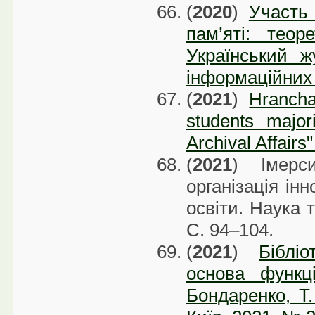
(
2020
)
Участь 
пам’яті: теор
Український ж
інформаційних н
(
2021
)
Hrancha
students major
Archival Affairs
(
2021
) Імерси
організація ін
освіти. Наука т
С. 94–104.
(
2021
)
Біблі
основа функці
Бондаренко, Т.