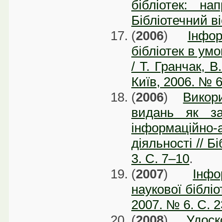
бібліотек: на
Бібліотечний ві
(
2006
)
Інфор
бібліотек в ум
/ Т. Гранчак, В
Київ, 2006. № 6
(
2006
)
Викор
видань як за
інформаційно-
діяльності // Б
3. C. 7–10
.
(
2007
)
Інфо
наукової бібліо
2007. № 6. C. 
(
2008
)
Удос