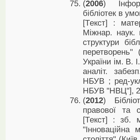
(
2006
) Інформ
бібліотек в ум
[Текст] : мат
Міжнар. наук. 
структури біб
перетворень" 
України ім. В. 
аналіт. забез
НБУВ ; ред-укл
НБУВ "НВЦ"], 2
(
2012
) Біблі
правової та с
[Текст] : зб. 
"Інноваційна 
століття" (Київ,