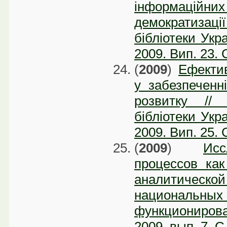
інформаційних
демократизації
бібліотеки Укра
2009. Вип. 23. 
(
2009
)
Ефектив
у забезпеченн
розвитку // 
бібліотеки Укра
2009. Вип. 25. 
(
2009
)
Ис
процессов ка
аналитическо
национальны
функционирова
2009. вып. 7. C