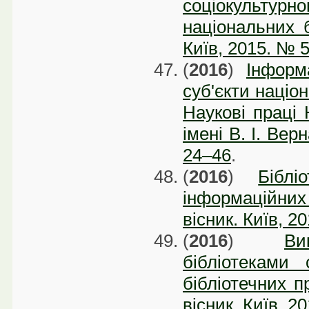
соціокульту
національних б
Київ, 2015. № 5
(
2016
)
Інформ
суб'єкти націон
Наукові праці 
імені В. І. Вер
24–46
.
(
2016
)
Бібл
інформаційних
вісник. Київ, 2
(
2016
)
Ви
бібліотеками
бібліотечних пр
вісник. Київ, 2