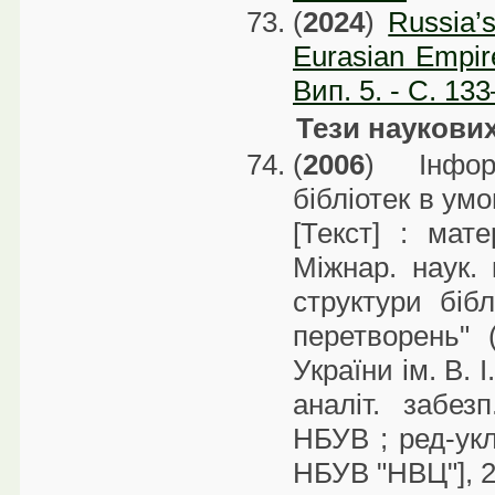
(
2024
)
Russia’
Eurasian Empir
Вип. 5. - С. 13
Тези наукови
(
2006
) Інформ
бібліотек в ум
[Текст] : мат
Міжнар. наук. 
структури біб
перетворень" 
України ім. В. 
аналіт. забез
НБУВ ; ред-укл
НБУВ "НВЦ"], 2