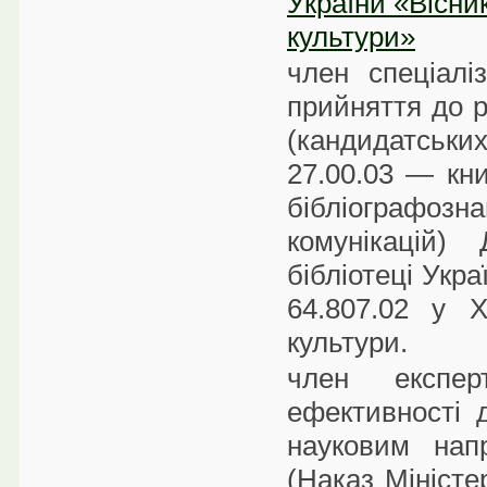
України «Вісни
культури»
член спеціал
прийняття до р
(кандидатських
27.00.03 — кни
бібліографоз
комунікацій)
бібліотеці Укра
64.807.02 у Х
культури.
член експер
ефективності 
науковим нап
(Наказ Міністе