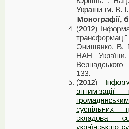
Юріївна ; Нац.
України ім. В. І
Монографії, 
(
2012
) Інформа
трансформації у
Онищенко, В. М
НАН України,
Вернадського. 
133.
(
2012
)
Інформ
оптимізаці
громадянськ
суспільних т
складова соц
українського с