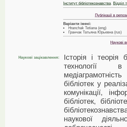
Інститут бібліотекознавства
.
Відділ т
Публікації в репо
Варіанти імені:
Hranchak Tetiana (eng)
Гранчак Татьяна Юрьевна (rus)
Наукові в
Історія і теорія 
Наукові зацікавлення:
технології в
медіаграмотність
бібліотек у реаліз
комунікації, інфо
бібліотек, бібліо
бібліотекознавс
наукової діяльн