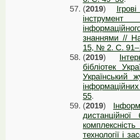
(
2019
)
Ігров
інструмент
інформаційн
знаннями // На
15, № 2. C. 91
(
2019
)
Інте
бібліотек Укра
Український ж
інформаційних 
55
.
(
2019
)
Інформ
дистанційної 
комплексність 
технології і за