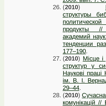
(
2010
)
структуры би
политической
продукты //
академий наук
тенденции раз
177–190
.
(
2010
)
Місце і
структур у сис
Наукові праці 
ім. В. І. Верна
29–44
.
(
2010
)
Сучасна 
комунікацій // 