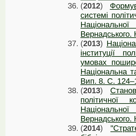
(
2012
)
Формув
системі політич
Національної 
Вернадського. К
(
2013
)
Націона
інституції по
умовах пошире
Національна та
Вип. 8. C. 124–
(
2013
)
Станов
політичної к
Національної 
Вернадського. К
(
2014
)
"Стра