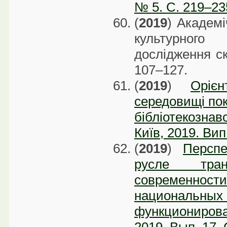
№ 5. С. 219–23
(
2019
) Академі
культурного 
дослідження с
107–127.
(
2019
)
Оріє
середовищі пок
бібліотекозна
Київ, 2019. Вип
(
2019
)
Персп
русле тран
современност
национальны
функционирова
2019. Вып. 17. 