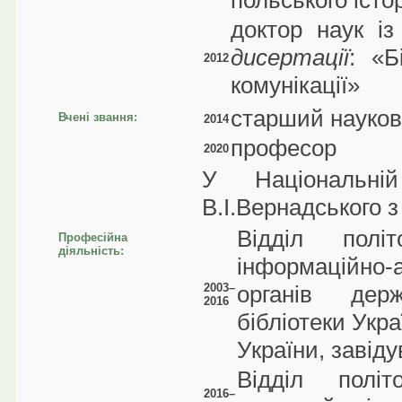
польського іст
доктор наук із
дисертації
: «Б
2012
комунікації»
старший науков
Вчені звання:
2014
професор
2020
У Національній
В.І.Вернадського з
Відділ полі
Професійна
діяльність:
інформаційно
2003–
органів дер
2016
бібліотеки Укра
України, завіду
Відділ політ
2016–