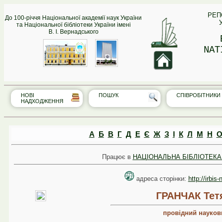
РЕП
До 100-річчя Національної академії наук України
та Національної бібліотеки України імені
В. І. Вернадського
NAT
НОВІ
ПОШУК
СПІВРО‎БІТНИКИ
НАДХОДЖЕННЯ
А
Б
В
Г
Д
Е
Є
Ж
З
І
К
Л
М
Н
Працює в
НАЦІОНАЛЬНА БІБЛІОТЕКА 
адреса сторінки:
http://irbis
ГРАНЧАК Тет
провідний науков