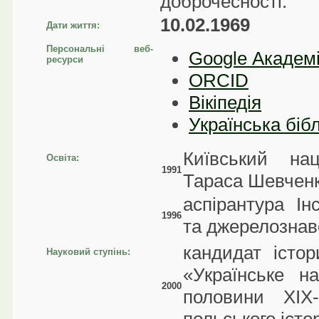
доброчесності.
10.02.1969
Дати життя:
Персональні веб-
Google Академ
ресурси
ORCID
Вікіпедія
Українська бібл
Київський нац
Освіта:
1991
Тараса Шевченка
аспірантура Ін
1996
та джерелознавс
кандидат істо
Науковий ступінь:
«Українське н
2000
половини XIX