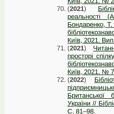
Київ, 2021. № 2
(
2021
)
Бібл
реальності (
Бондаренко, Т.
бібліотекозна
Київ, 2021. Вип
(
2021
)
Читан
просторі спілк
бібліотекозна
Київ, 2021. № 7
(
2022
)
Біблі
підприємни
Британської 
України // Бібл
С. 81–98
.