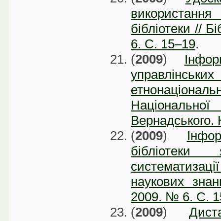
використанн
бібліотеки // Б
6. C. 15–19
.
(
2009
)
Інфор
управлінських
етнонаціональ
Національної 
Вернадського. К
(
2009
)
Інфор
бібліотеки
систематизації
наукових знань
2009. № 6. C. 
(
2009
)
Дист