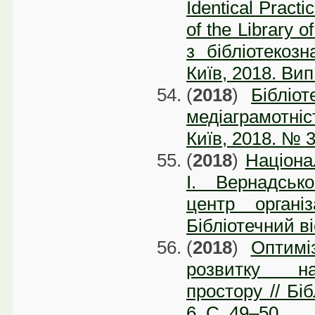
Identical Practi
of the Library 
з бібліотекоз
Київ, 2018. Вип
(
2018
)
Бібліот
медіаграмотніс
Київ, 2018. № 3
(
2018
)
Націона
І. Вернадськ
центр органі
Бібліотечний ві
(
2018
)
Оптиміз
розвитку на
простору // Бі
6. C. 49–50
.