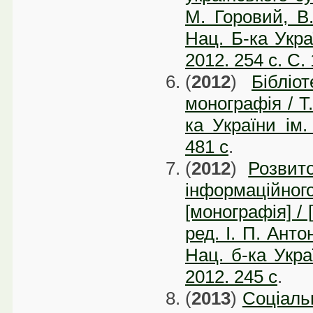
М. Горовий, В.
Нац. Б-ка Украї
2012. 254 с. С.
(
2012
)
Бібліо
монографія / Т
ка України ім.
481 с
.
(
2012
)
Розвит
інформаційн
[монографія] / 
ред. І. П. Анто
Нац. б-ка Украї
2012. 245 с
.
(
2013
)
Соціальн