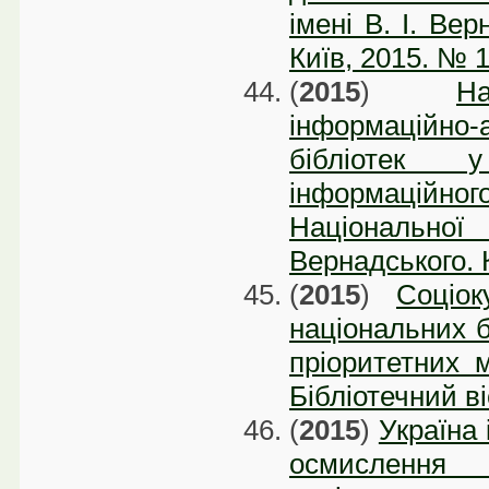
імені В. І. Вер
Київ, 2015. № 1
(
2015
)
Н
інформаційн
бібліотек 
інформаційного
Національної 
Вернадського. К
(
2015
)
Соціок
національних б
пріоритетних м
Бібліотечний ві
(
2015
)
Україна 
осмисленн