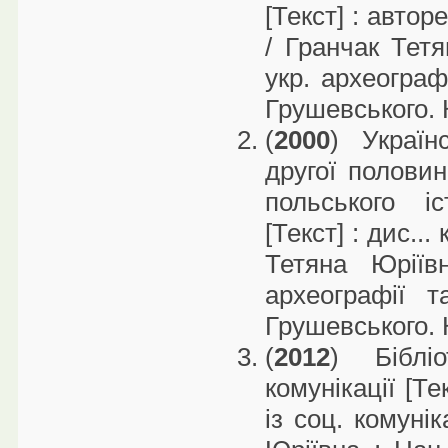
[Текст] : авторе
/ Гранчак Тетя
укр. археограф
Грушевського. К
(
2000
) Україн
другої половин
польського і
[Текст] : дис...
Тетяна Юріїв
археографії 
Грушевського. К
(
2012
) Біблі
комунікації [Те
із соц. комунік