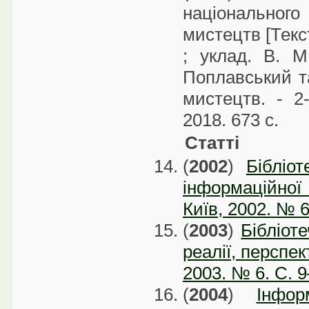
національно
мистецтв [Текст]
; уклад. В. М
Поплавський та 
мистецтв. - 2-
2018. 673 с.
Статті
(
2002
)
Бібліот
інформаційної і
Київ, 2002. № 6
(
2003
)
Бібліоте
реалії, перспек
2003. № 6. C. 
(
2004
)
Інфор