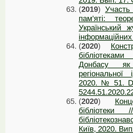
(
2019
)
Участь 
пам'яті: тео
Український ж
інформаційних 
(
2020
)
Конст
бібліотеками
Донбасу як 
регіональної і
2020. № 51. DOI
5244.51.2020.2
(
2020
)
Кон
бібліотеки
бібліотекозна
Київ, 2020. Вип