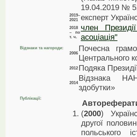
19.04.2019 № 5
2019–
експерт Україн
2021
член Президії
2018
– по
асоціація"
т. ч.
Почесна грам
Відзнаки та нагороди:
2006
Центрального к
Подяка Президі
2012
Відзнака НА
2014
здобутки»
Публікації:
Автореферати
(
2000
) Україн
другої половин
польського і