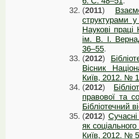
6. C. 48–51
.
(
2011
)
Взаєм
структурами у 
Наукові праці 
ім. В. І. Верна
36–55
.
(
2012
)
Бібліот
Вісник Націон
Київ, 2012. № 1
(
2012
)
Біблі
правової та со
Бібліотечний ві
(
2012
)
Сучасні
як соціального 
Київ, 2012. № 5