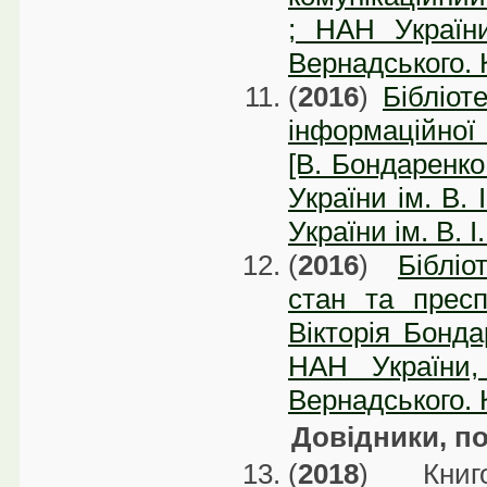
; НАН України
Вернадського. К
(
2016
)
Бібліот
інформаційної п
[В. Бондаренко 
України ім. В. 
України ім. В. 
(
2016
)
Бібліо
стан та пресп
Вікторія Бондар
НАН України,
Вернадського. К
Довідники, по
(
2018
) Книго