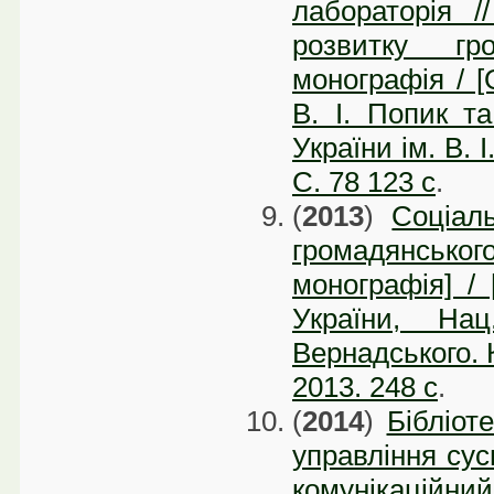
лабораторія /
розвитку гр
монографія / [
В. І. Попик та
України ім. В. 
С. 78 123 с
.
(
2013
)
Соціал
громадянського
монографія] /
України, На
Вернадського. К
2013. 248 с
.
(
2014
)
Бібліот
управління сус
комунікаційний 