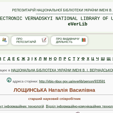
РЕПОЗИТАРІЙ НАЦІОНАЛЬНОЇ БІБЛІОТЕКИ УКРАЇНИ ІМЕНІ В.
ECTRONIC VERNADSKYI NATIONAL LIBRARY OF 
eVerLib
ПРО
ПРО ВИДАВНИЧУ
РЕПОЗИТАРІЙ
ДІЯЛЬНІСТЬ
В
Г
Д
Е
Є
Ж
З
І
К
Л
М
Н
О
П
Р
С
Т
У
Ф
Х
Ц
Ч
Ш
Щ
ацює в
НАЦІОНАЛЬНА БІБЛІОТЕКА УКРАЇНИ ІМЕНІ В. І. ВЕРНАДСЬКО
адреса сторінки:
http://irbis-nbuv.gov.ua/everlib/person/933591
ЛОЩИНСЬКА Наталія Василівна
старший науковий співробітник
тут інформаційних технологій
.
Відділ інформаційно-комунікаційних технол