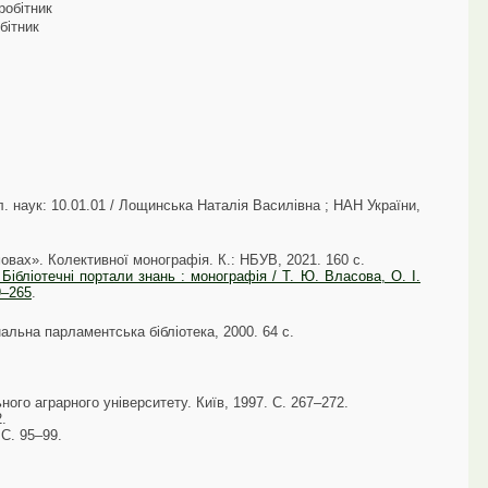
робітник
бітник
ол. наук: 10.01.01 / Лощинська Наталія Василівна ; НАН України,
овах». Колективної монографія. К.: НБУВ, 2021. 160 с.
 Бібліотечні портали знань : монографія / Т. Ю. Власова, О. І.
9–265
.
альна парламентська бібліотека, 2000. 64 с.
ного аграрного університету. Київ, 1997. С. 267–272.
.
 С. 95–99.