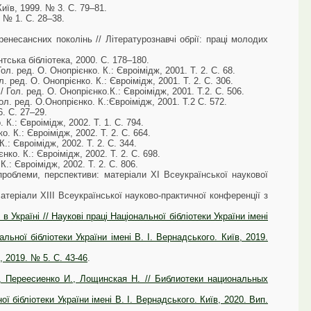
иїв, 1999. № 3. С. 79–81.
. № 1. С. 28–38.
 ренесансних поколінь // Літературознавчі обрії: праці молодих
тська бібліотека, 2000. С. 178–180.
ол. ред. О. Онопрієнко. К.: Євроімідж, 2001. Т. 2. С. 68.
. ред. О. Онопрієнко. К.: Євроімідж, 2001. Т. 2. С. 306.
 Гол. ред. О. Онопрієнко.К.: Євроімідж, 2001. Т.2. С. 506.
ол. ред. О.Онопрієнко. К.:Євроімідж, 2001. Т.2 С. 572.
. С. 27–29.
К.: Євроімідж, 2002. Т. 1. С. 794.
. К.: Євроімідж, 2002. Т. 2. С. 664.
: Євроімідж, 2002. Т. 2. С. 344.
ко. К.: Євроімідж, 2002. Т. 2. С. 698.
.: Євроімідж, 2002. Т. 2. С. 806.
проблеми, перспективи: матеріали ХІ Всеукраїнської наукової
атеріали ХІІІ Всеукраїнської науково-практичної конференції з
 Україні // Наукові праці Національної бібліотеки України імені
альної бібліотеки України імені В. І. Вернадського. Київ, 2019.
 2019. № 5. С. 43-46
.
., Переесиенко И., Лощинская Н. // Библиотеки национальных
 бібліотеки України імені В. І. Вернадського. Київ, 2020. Вип.