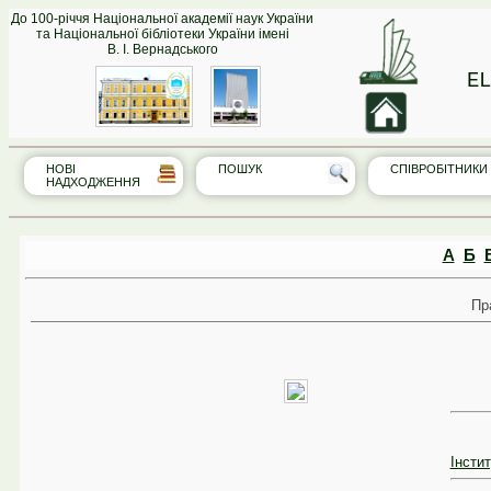
До 100-річчя Національної академії наук України
та Національної бібліотеки України імені
В. І. Вернадського
EL
НОВІ
ПОШУК
СПІВРО‎БІТНИКИ
НАДХОДЖЕННЯ
А
Б
Пр
Інсти