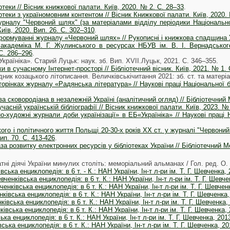
теки // Вісник книжкової палати. Київ, 2020. № 2. С. 28–33
.
отеки з україномовним контентом // Вісник Книжкової палати. Київ, 2020.
урналу "Червоний шлях" (за матеріалами відділу періодики Національної 
иїв, 2020. Вип. 26. С. 302–310
.
формуванні журналу «Червоний шлях» // Рукописні і книжкова спадщина У
кадеміка М. Г. Жулинського в ресурсах НБУВ ім. В. І. Вернадського /
С. 286–296
.
«Україніка». Старий Луцьк: наук. зб. Вип. XVII.Луцьк, 2021. С. 346–355.
ки в сучасному Інтернет-просторі // Бібліотечний вісник. Київ, 2021. № 1. 
ник козацького літописання. Величківськічитання 2021: зб. ст. та матері
торінках журналу «Радянська література» // Наукові праці Національної бі
а сковородіана в незалежній Україні (аналітичний огляд) // Бібліотечний 
часній українській бібліографії // Вісник книжкової палати. Київ, 2023. №
о-художні журнали доби українізації» в ЕБ«Україніка» // Наукові праці Н
го і політичного життя Польщі 20-30-х років XX ст. у журналі "Червоний ш
ип. 70. C. 413-426
.
а розвитку електронних ресурсів у бібліотеках України // Бібліотечний Ме
тні діячі України минулих століть: меморіальний альманах / Гол. ред. О. 
івська енциклопедія: в 6 т. - К.: НАН України, Ін-т л-ри ім. Т. Г. Шевченка, 
вченківська енциклопедія: в 6 т. К.: НАН України, Ін-т л-ри ім. Т. Г. Шевчен
ченківська енциклопедія: в 6 т. К.: НАН України, Ін-т л-ри ім. Т. Г. Шевченк
ківська енциклопедія: в 6 т. К.: НАН України, Ін-т л-ри ім. Т. Г. Шевченка,
івська енциклопедія: в 6 т. К.: НАН України, Ін-т л-ри ім. Т. Г. Шевченка, 
івська енциклопедія: в 6 т. К.: НАН України, Ін-т л-ри ім. Т. Г. Шевченка, 
ка енциклопедія: в 6 т. К.: НАН України, Ін-т л-ри ім. Т. Г. Шевченка, 2013
ська енциклопедія: в 6 т. К.: НАН України, Ін-т л-ри ім. Т. Г. Шевченка, 201