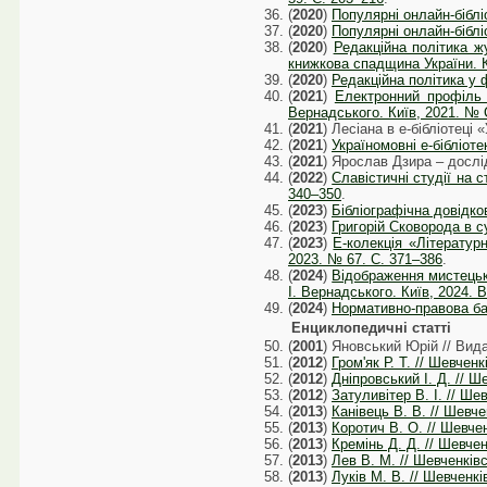
(
2020
)
Популярні онлайн-бібліо
(
2020
)
Популярні онлайн-біблі
(
2020
)
Редакційна політика ж
книжкова спадщина України. К
(
2020
)
Редакційна політика у 
(
2021
)
Електронний профіль а
Вернадського. Київ, 2021. № 
(
2021
) Лесіана в е-бібліотеці 
(
2021
)
Україномовні е-бібліоте
(
2021
) Ярослав Дзира – дослід
(
2022
)
Славістичні студії на с
340–350
.
(
2023
)
Бібліографічна довідков
(
2023
)
Григорій Сковорода в су
(
2023
)
Е-колекція «Літературн
2023. № 67. С. 371–386
.
(
2024
)
Відображення мистецько
І. Вернадського. Київ, 2024. В
(
2024
)
Нормативно-правова баз
Енциклопедичні статті
(
2001
) Яновський Юрій // Вида
(
2012
)
Гром'як Р. Т. // Шевченк
(
2012
)
Дніпровський І. Д. // Ше
(
2012
)
Затуливітер В. І. // Шев
(
2013
)
Канівець В. В. // Шевчен
(
2013
)
Коротич В. О. // Шевченк
(
2013
)
Кремінь Д. Д. // Шевченк
(
2013
)
Лев В. М. // Шевченківсь
(
2013
)
Луків М. В. // Шевченків