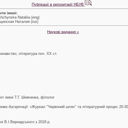
Публікації в репозитарії НБУВ
нти імені:
hchynska Nataliia (eng)
щинская Наталия (rus)
Наукові видання »
знавство; література поч. ХХ ст.
т імені Т.Г. Шевченка, філолог
ема дисертації
: «Журнал "Червоний шлях" та літературний процес 20-30-
ені В.І.Вернадського з 2018 р.