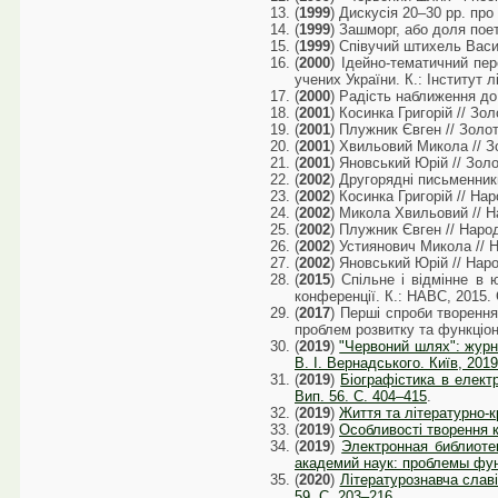
(
1999
) Дискусія 20–30 рр. про
(
1999
) Зашморг, або доля поета
(
1999
) Співучий штихель Васи
(
2000
) Ідейно-тематичний пер
учених України. К.: Інститут 
(
2000
) Радість наближення до 
(
2001
) Косинка Григорій // Зол
(
2001
) Плужник Євген // Золот
(
2001
) Хвильовий Микола // Зо
(
2001
) Яновський Юрій // Золо
(
2002
) Другорядні письменники
(
2002
) Косинка Григорій // На
(
2002
) Микола Хвильовий // На
(
2002
) Плужник Євген // Народ
(
2002
) Устиянович Микола // Н
(
2002
) Яновський Юрій // Наро
(
2015
) Спільне і відмінне в
конференції. К.: НАВС, 2015. 
(
2017
) Перші спроби творення
проблем розвитку та функціон
(
2019
)
"Червоний шлях": журна
В. І. Вернадського. Київ, 2019
(
2019
)
Біографістика в електро
Вип. 56. C. 404–415
.
(
2019
)
Життя та літературно-к
(
2019
)
Особливості творення к
(
2019
)
Электронная библиоте
академий наук: проблемы функ
(
2020
)
Літературознавча славі
59. С. 203–216
.