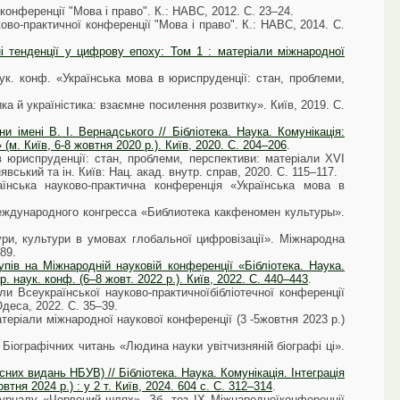
 конференції "Мова і право". К.: НАВС, 2012. С. 23–24.
ково-практичної конференції "Мова і право". К.: НАВС, 2014. С.
льні тенденції у цифрову епоху: Том 1 : матеріали міжнародної
ук. конф. «Українська мова в юриспруденції: стан, проблеми,
ка й україністика: взаємне посилення розвитку». Київ, 2019. С.
 імені В. І. Вернадського // Бібліотека. Наука. Комунікація:
м. Київ, 6-8 жовтня 2020 р.). Київ, 2020. С. 204–206
.
 в юриспруденції: стан, проблеми, перспективи: матеріали ХVІ
явський та ін. Київ: Нац. акад. внутр. справ, 2020. С. 115–117.
раїнська науково-практична конференція «Українська мова в
еждународного конгресса «Библиотека какфеномен культуры».
тури, культури в умовах глобальної цифровізації». Міжнародна
89.
пів на Міжнародній науковій конференції «Бібліотека. Наука.
 наук. конф. (6–8 жовт. 2022 р.). Київ, 2022. С. 440–443
.
 Всеукраїнської науково-практичноїбібліотечної конференції
деса, 2022. С. 35–39.
атеріали міжнародної наукової конференції (3 -5жовтня 2023 р.)
Біографічних читань «Людина науки увітчизняній біографі ці».
сних видань НБУВ) // Бібліотека. Наука. Комунікація. Інтеграція
ня 2024 р.) : у 2 т. Київ, 2024. 604 с. С. 312–314
.
журналу «Червоний шлях». Зб. тез ІХ Міжнародноїконференції