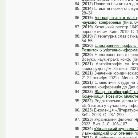
(
2012
) Правила і винятки з ді
(
2014
) Етикетні норми спілку
28–34.
(
2019
)
Біографістика в елект
наукової конференції (Київ, 8–
(
2019
) Козацький реєстр 164
перспективи». Київ, 2019. С. 
(
2019
) Літературна славістик
54–55.
(
2020
)
Електронний профіль а
Розвиток бібліотечно-інформац
(
2020
) Електронні освітні ре
Всеукр. наук.-практ. конф. (Ки
(
2021
) Автобіографія як іс
юриспруденції». 25 лист. 2021
(
2021
) Значение юридических
21-22 октября 2021 г. Минск, 
(
2021
) Славістичні студії на
наукова конференція до Дня сл
(
2022
)
Жанр автобіографії та
Комунікація. Розвиток бібліот
(
2022
) Редакторська діяльні
«Бібліотека у сучасному інфо
(
2023
) Е-колекція «Літературн
Київ. 2023. С. 287–290.
(
2023
) Український філолог Я
2023. Вип. 2. С. 103–107.
(
2024
)
«Украинский журнал»: 20
у міжнародний бібліотечний пр
(
2024
) Відображення мистець