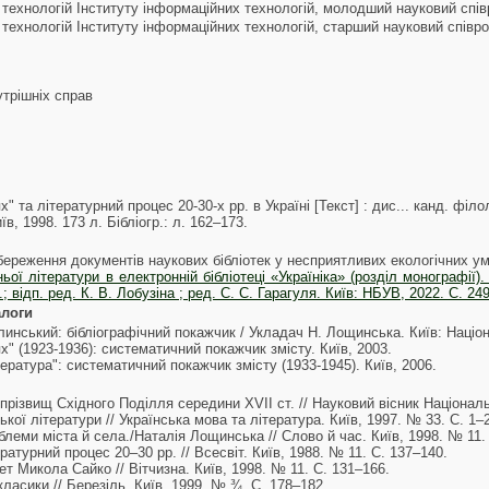
 технологій Інституту інформаційних технологій, молодший науковий спів
 технологій Інституту інформаційних технологій, старший науковий співро
утрішніх справ
 та літературний процес 20-30-х рр. в Україні [Текст] : дис... канд. філ
иїв, 1998. 173 л. Бібліогр.: л. 162–173.
береження документів наукових бібліотек у несприятливих екологічних ум
ої літератури в електронній бібліотеці «Україніка» (розділ монографії).
; відп. ред. К. В. Лобузіна ; ред. С. С. Гарагуля. Київ: НБУВ, 2022. С. 24
алоги
инський: бібліографічний покажчик / Укладач Н. Лощинська. Київ: Націон
" (1923-1936): систематичний покажчик змісту. Київ, 2003.
ература": систематичний покажчик змісту (1933-1945). Київ, 2006.
прізвищ Східного Поділля середини XVII ст. // Науковий вісник Національ
кої літератури // Українська мова та література. Київ, 1997. № 33. С. 1–2
блеми міста й села./Наталія Лощинська // Слово й час. Київ, 1998. № 11.
ратурний процес 20–30 рр. // Всесвіт. Київ, 1988. № 11. С. 137–140.
поет Микола Сайко // Вітчизна. Київ, 1998. № 11. С. 131–166.
ласики // Березіль. Київ, 1999. № ¾. С. 178–182.