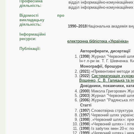
Професійна
відділ інформаційно-комунікаційних
діяльність:
відділ інформаційно-комунікаційних
Відомості про
викладацьку
діяльність:
1990–2018
Національна академія вн
Інформаційні
ресурси:
електронна бібліотека «Україніка»
Публікації:
Автореферати, дисертації
(
1998
) Журнал "Червоний шлях"
Ін-т л-ри ім. Т. Г. Шевченка. К
Монографії, брошури
(
2021
) «Превентивні методи з
(
2022
)
Систематизація художнь
Вощенко, С. В. Галицька та ін.
Довідники, покажчики, кат
(
2000
) Микола Григорович Жул
(
2003
) Журнал "Червоний шлях
(
2006
) Журнал "Радянська літ
Статті
(
1997
) Словотвірна структура 
(
1997
) Червоний шлях українсь
(
1998
) .«Червоний шлях»: про
(
1998
) «Червоний шлях» і літе
(
1998
) Із забутих імен 20-х: 
(
1999
) «Червоний шлях» і неок