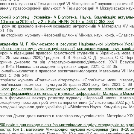
лового спілкування // Тези доповідей VI Міжвузівської науково-практичної
вання у правоохоронній діяльності // Тези доповідей Х Міжвузівської нау
ронній бібліотеці «Україніка» // Бібліотека. Наука. Комунікація: актуа
10 жовтня 2019 р.) : у 2 т. Київ: НБУВ, 2019. с. 466 С. 353–358
.
9 року як джерело вивчення козацьких антропонімів // Матеріали XV на
131–135.
а на сторінках журналу «Червоний шлях» // Міжнар. наук. конф. «Славісти
кадеміка М. Г. Жулинського в ресурсах Національної бібліотеки України
ійного потенціалу в умовах цифровізації: матеріали міжнар. наук. конф.» (
сурси у підвищенні правової грамотності студентів // Українська мова
їв, 25 листопада, 2020) / редкол.: В. В. Чернєй, С. Д. Гусарєв, С. С. Черн
торичне джерело та рід літературно-науковоїдіяльності. XVII Всеук
 р. Київ: Національна академія внутрішніх справ, 2021. С. 32–35.
 онлайн-библиотек в правовом воспитаниимолодежи. Материалы VIII М
2021. С. 246–249.
 сторінках журналу «Радянська література». «Слов'янські мови, літера
ов'янської писемності і культури 25 травня 2021 року. Київ, 2021. С. 88–
 його роль серед інших історико-біографічних джерел. Матеріали висту
ечно-інформаційного потенціалу в умовах цифровізації». Матеріали Міжнар.
сть у формуванні вектору розвитку журналу «Червоний шлях». Матеріали
рмаційному просторі: проблеми та перспективи» (17 листопада 2022 р.). О
о-художні журнали доби українізації. «Бібліотека.Наука. Комунікація». М
рослав Дзира: доля вченого в тоталітарномусуспільстві». Матеріали ХІХ 
0 років з дня виходу в світ (за матеріалами відділу стародруків та рідкі
остір: Том 1 : матеріали Міжнародної наукової конференції (Київ, 8–10 жовт
кого і політичного життя Польщі 20–30-х роківХХ ст. за матеріалами 