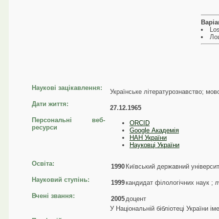
Варіа
Los
Ло
Наукові зацікавлення:
Українське літературознавство; мово
Дати життя:
27.12.1965
Персональні веб-
ORCID
ресурси
Google Академія
НАН України
Науковці України
Освіта:
1990
Київський державний університе
Науковий ступінь:
1999
кандидат філологічних наук ;
т
Вчені звання:
2005
доцент
У Національній бібліотеці України ім