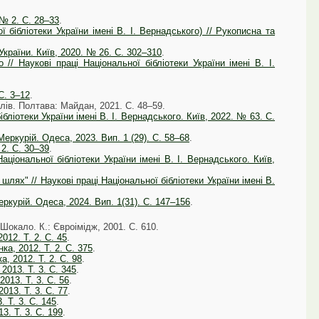
 № 2. С. 28–33
.
бібліотеки України імені В. І. Вернадського) // Рукописна та
країни. Київ, 2020. № 26. С. 302–310
.
/ Наукові праці Національної бібліотеки України імені В. І.
С. 3–12
.
алів. Полтава: Майдан, 2021. С. 48–59.
бліотеки України імені В. І. Вернадського. Київ, 2022. № 63. С.
Меркурій. Одеса, 2023. Вип. 1 (29). С. 58–68
.
 2. С. 30–39
.
аціональної бібліотеки України імені В. І. Вернадського. Київ,
лях" // Наукові праці Національної бібліотеки України імені В.
ркурій. Одеса, 2024. Вип. 1(31). С. 147–156
.
Шокало. К.: Євроімідж, 2001. С. 610.
2012. Т. 2. С. 45
.
ка, 2012. Т. 2. С. 375
.
а, 2012. Т. 2. С. 98
.
 2013. Т. 3. С. 345
.
2013. Т. 3. С. 56
.
2013. Т. 3. С. 77
.
. Т. 3. С. 145
.
3. Т. 3. С. 199
.