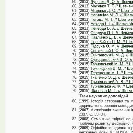
(
2013
)
Луценко Д. О. // Шевченк
(
2013
)
Масенко Т. Г. // Шевченк
(
2013
)
Міщенко Д. О. // Шевчен
(
2013
)
Нагнибіда М. Л. // Шевче
(
2013
)
Негода М. Т. // Шевченкі
(
2013
)
Нехода І. І. // Шевченкі
(
2013
)
Нечерда Б. А. // Шевченк
(
2013
)
Осадчук П. І. // Шевченк
(
2013
)
Павличко Д. В. // Шевчен
(
2015
)
Перебийніс П. М. // Шевч
(
2015
)
Підсуха О. М. // Шевченк
(
2015
)
Світличний І. О. // Шевч
(
2015
)
Сингаївський М. Д. // Ш
(
2015
)
Суходольський В. О. // 
(
2015
)
Тарновський М. М. // Ше
(
2015
)
Темницький В. М. // Шев
(
2015
)
Терещенко М. І. // Шевче
(
2015
)
Ткаченко О. Д. // Шевчен
(
2015
)
Трипільський А. В. // Ше
(
2015
)
Турчинська А. Ф. // Шевч
(
2015
)
Шаповал М. Т. // Шевчен
Тези наукових доповідей
(
1999
) Історія створення та 
щорічна конференція молодих у
(
2007
) Активізація вживання 
2007. С. 33–34.
(
2008
) Семантика твірної ос
проблем розвитку державної м
(
2009
) Офіційно-юридична тер
державної мови. К.: КНУВС, 2