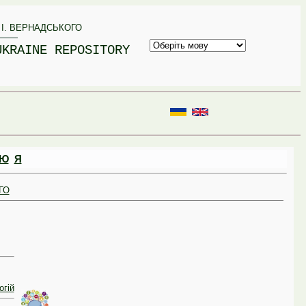
 І. ВЕРНАДСЬКОГО
UKRAINE REPOSITORY
Ю
Я
ГО
огій