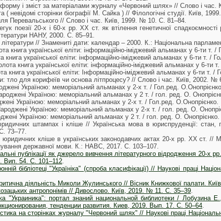
 форму і зміст за матеріалами журналу «Червоний шлях» // Слово і час. К
 ( невідомі сторінки біографії М. Сайка ) // Філологічні студії. Київ, 1999
ля Перевальського // Слово і час. Київ, 1999. № 10. С. 81–84.
егук поезії 20-х і 60-х рр. ХХ ст. як втілення генетичної спадкоємності
літератури НАНУ, 2000. С. 85–91.
літератури // Знамениті дати: календар – 2000. К.: Національна парламен
ота книга української еліти: інформаційно-іміджевий альманах у 6-ти т. / Г
а книга української еліти: інформаційно-іміджевий альманах у 6-ти т. / Гол
лота книга української еліти: інформаційно-іміджевий альманах у 6-ти т. /
та книга української еліти: Інформаційно-іміджевий альманах у 6-ти т. / Г
: тло для корифеїв чи основа літпроцесу? // Слово і час. Київ, 2002. № 6
роджені Україною: меморіальний альманах у 2-х т. / Гол.ред. О.Онопрієнко. 
роджені Україною: меморіальний альманах у 2 т. / гол. ред. О. Онопрієнко
жені Україною: меморіальний альманах у 2-х т. / Гол.ред. О.Онопрієнко. К.
ароджені Україною: меморіальний альманах у 2-х т. / гол. ред. О. Онопрієн
джені Україною: меморіальний альманах у 2 т. / гол. ред. О. Онопрієнко. К
 юридичних штампах і кліше // Українська мова в юриспруденції: стан, 
С. 73–77.
 юридичних кліше в українських законодавчих актах 20-х рр. ХХ ст. // М
ування державної мови. К.: НАВС, 2017. С. 103–107.
льні публікації як джерело вивчення літературного відродження 20-х рр. в
. Вип. 54. C. 101–112
.
нній бібліотеці "Україніка" (спроба класифікації) // Наукові праці Націон
ритична діяльність Миколи Жулинського // Вісник Книжкової палати. Київ,
озацьких антропонімів // Дивослово. Київ, 2019. № 11. С. 35–39
.
ка "Украиника": портал знаний национальной библиотеки / Лобузина Е
ционирования, тенденции развития. Киев, 2019. Вып. 17. C. 50–64
.
стика на сторінках журналу "Червоний шлях" // Наукові праці Національної