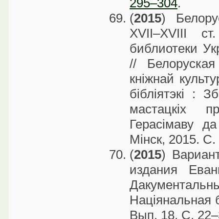
295–304
.
(
2015
) Белору
ХVІІ–ХVІІІ с
библиотеки Ук
// Белоруская
кніжнай культу
бібліятэкі : З
мастацкіх п
Герасімаву да
Мінск, 2015. С.
(
2015
) Вариан
издания Еван
Дакументаль
Націянальная б
Вып. 18. С. 22–