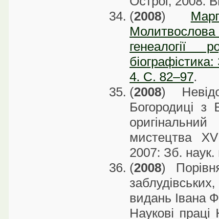
Острог, 2008. В
(
2008
)
Мар
Молитвослов
генеалогії 
біографістика: 
4. С. 82–97
.
(
2008
) Невід
Богородиці з 
оригінальний 
мистецтва ХVІ
2007: Зб. наук.
(
2008
) Порівн
заблудівськи
видань Івана Ф
Наукові праці 