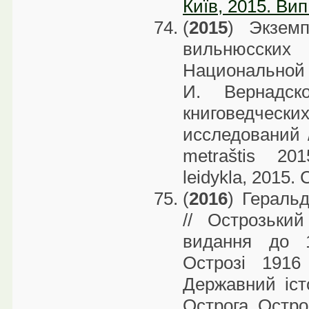
Київ, 2015. Вип
(
2015
) Экзем
вильнюсски
Национальной
И. Вернадск
книговедчес
исследований //
metraštis 2015
leidykla, 2015. 
(
2016
) Геральд
// Острозький
видання до 1
Острозі 1916
Державний іст
Острога. Острог