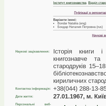
Інститут книгознавства
.
Відділ стар
Публікації в репозита
Варіанти імені:
Bondar Nataliia (eng)
Бондар Наталия Петровна (rus)
Наукові в
Історія книги і
Наукові зацікавлення:
книгознавче та 
стародруків 15–18
бібліотекознавст
кириличних старод
+38(044) 288-13-8
Контактна інформація:
27.01.1967, м. Киї
Дати життя:
Персональні веб-