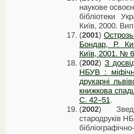
наукове освоєн
бібліотеки Укр
Київ, 2000. Вип
(
2001
)
Острозьк
Бондар, Р. Ки
Київ, 2001. № 6
(
2002
)
З досві
НБУВ : міфічн
друкарні львів
книжкова спадщ
С. 42–51
.
(
2002
) Звед
стародруків НБ
бібліографічн