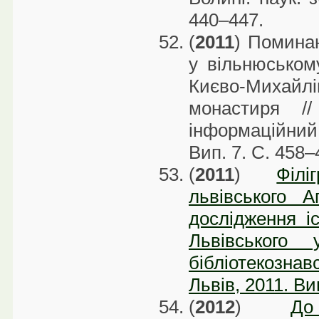
440–447.
(
2011
) Помина
у вільнюськом
Києво-Миха
монастиря /
інформаційний
Вип. 7. С. 458–
(
2011
)
Філ
львівського 
дослідження іс
Львівського 
бібліотекознав
Львів, 2011. Ви
(
2012
)
До