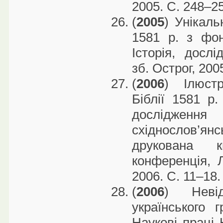
2005. С. 248–2
(
2005
) Унікаль
1581 р. з фон
Історія, дослі
зб. Острог, 200
(
2006
) Ілюстр
Біблії 1581 р
досліджен
східнослов’ян
друкована к
конференція, Л
2006. С. 11–18.
(
2006
) Невід
українського 
Наукові праці 