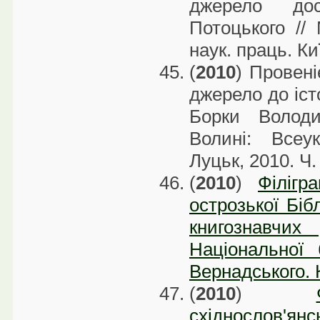
джерело до
Потоцького //
наук. праць. Ки
(
2010
) Провені
джерело до істо
Борки Володи
Волині: Всеу
Луцьк, 2010. Ч.
(
2010
)
Філігр
острозької Біб
книгознавчих
Національної 
Вернадського. К
(
2010
)
східнослов'ян