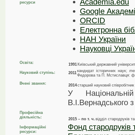
Academia.edu
ресурси
Google Академ
ORCID
Електронна біб
НАН України
Науковці Украї
Освіта:
1991
Київський державний університе
кандидат історичних наук;
те
Науковий ступінь:
2011
Федорова та П. Мстиславця: фі
Вчені звання:
2014
старший науковий співробітник
У Національній
В.І.Вернадського з
Професійна
діяльність:
2015 – по т. ч.
відділ стародруків та
Фонд стародруків 
Інформаційні
ресурси: