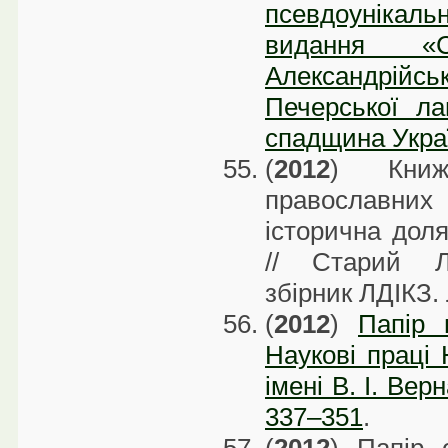
псевдоуніка
видання «
Александрійсь
Печерської ла
спадщина Україн
(
2012
) Книж
православних
історична дол
// Старий Лу
збірник ЛДІКЗ. 
(
2012
)
Папір 
Наукові праці 
імені В. І. Вер
337–351
.