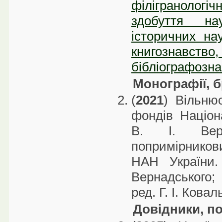
філігранологіч
здобуття на
історичних на
книгознавс
бібліографознав
Монографії, 
(
2021
) Вільню
фондів Націона
В. І. Верн
попримірников
НАН України.
Вернадського;
ред. Г. І. Ковал
Довідники, по