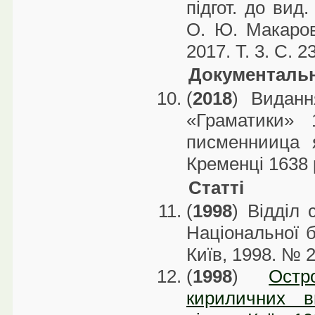
підгот. до вид
О. Ю. Макаров
2017. Т. 3. С. 2
Документальні
(
2018
) Виданн
«Граматики» 
писменниица 
Кременці 1638 р
Статті
(
1998
) Відділ 
Національної б
Київ, 1998. № 2
(
1998
)
Остр
кириличних в