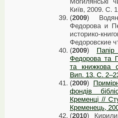
Могилянські ч
Київ, 2009. С. 
(
2009
) Водя
Федорова и П
историко-кни
Федоровские чт
(
2009
)
Папір
Федорова та П
та книжкова с
Вип. 13. С. 2–2
(
2009
)
Примірн
фондів бібл
Кременці // Сту
Кременець, 200
(
2010
) Кирили