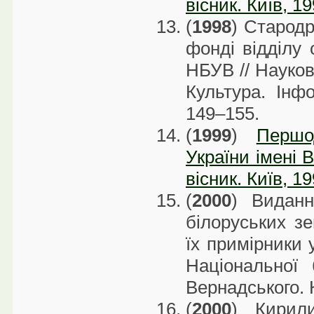
вісник. Київ, 1
(
1998
) Стародр
фонді відділу 
НБУВ // Науков
Культура. Інфо
149–155.
(
1999
)
Першо
України імені В
вісник. Київ, 1
(
2000
) Виданн
білоруських зе
їх примірники 
Національної 
Вернадського. К
(
2000
) Кирил