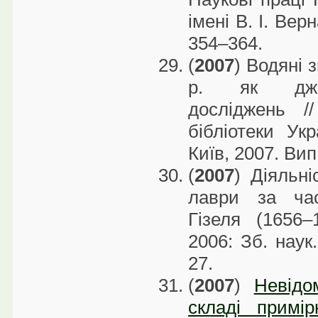
імені В. І. Вер
354–364.
(
2007
) Водяні 
р. як джере
досліджень /
бібліотеки Укр
Київ, 2007. Вип
(
2007
) Діяльні
лаври за час
Гізеля (1656–
2006: Зб. наук.
27.
(
2007
)
Невідо
складі примір