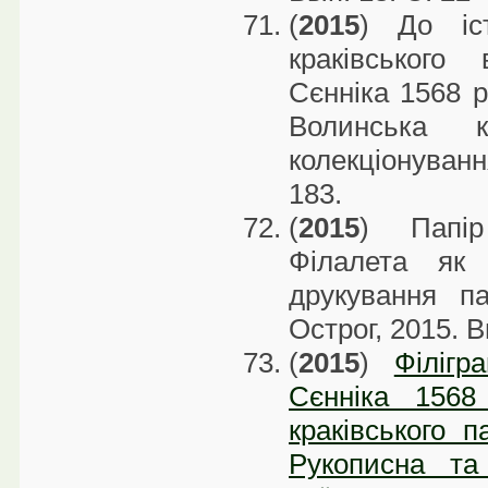
(
2015
) До іст
краківського
Сєнніка 1568 р.
Волинська к
колекціонуванн
183.
(
2015
) Папір
Філалета як 
друкування па
Острог, 2015. В
(
2015
)
Філігр
Сєнніка 1568
краківського п
Рукописна та