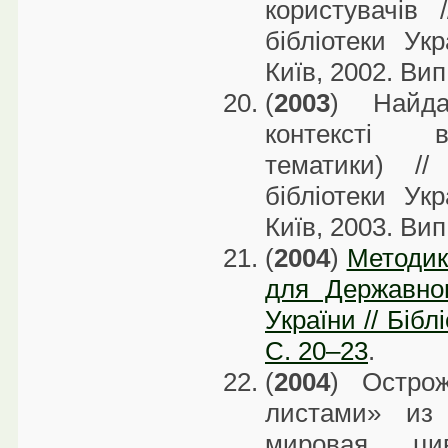
користувачів 
бібліотеки Укр
Київ, 2002. Вип
(
2003
) Найда
контексті ви
тематики) //
бібліотеки Укр
Київ, 2003. Вип
(
2004
)
Методик
для Державног
України // Бібл
С. 20–23
.
(
2004
) Остро
листами» из
мировая ци