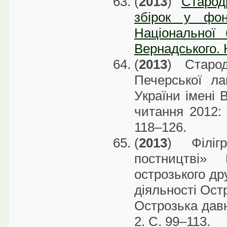
(
2013
)
Старод
збірок у фо
Національної 
Вернадського. К
(
2013
) Старо
Печерської ла
України імені В
читання 2012: 
118–126.
(
2013
) Філіг
постництві»
острозького др
діяльності Ост
Острозька давни
2. С. 99–113.