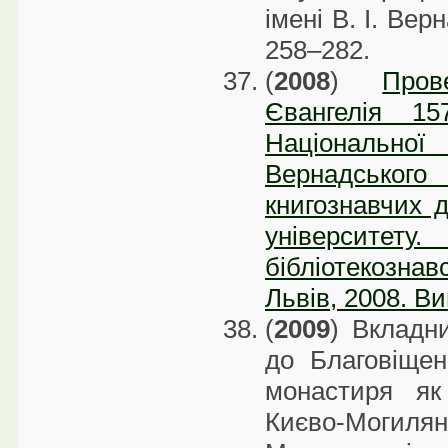
імені В. І. Вер
258–282.
(
2008
)
Пров
Євангелія 1
Національної 
Вернадсько
книгознавчих д
університе
бібліотекознав
Львів, 2008. Ви
(
2009
) Вкладн
до Благовіщен
монастиря як
Києво-Могилянсь