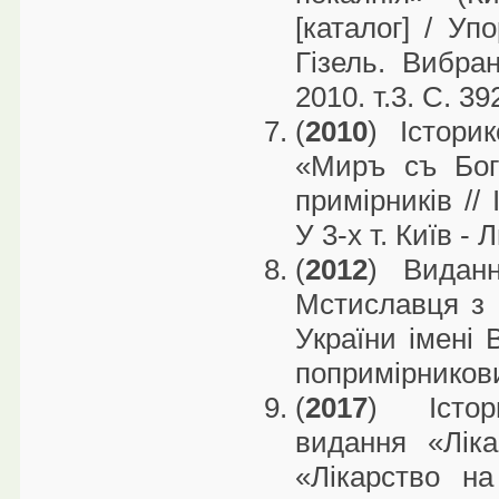
[каталог] / Уп
Гізель. Вибран
2010. т.3. С. 3
(
2010
) Істори
«Миръ съ Бог
примірників // 
У 3-х т. Київ - 
(
2012
) Видан
Мстиславця з 
України імені 
попримірниковий
(
2017
) Істор
видання «Ліка
«Лікарство н