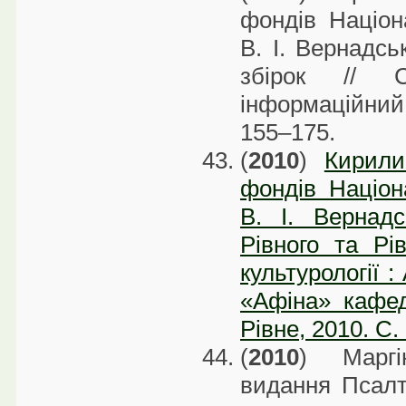
фондів Націона
В. І. Вернадсь
збірок // 
інформаційний 
155–175.
(
2010
)
Кирили
фондів Націона
В. І. Вернадс
Рівного та Рі
культурології 
«Афіна» кафед
Рівне, 2010. С.
(
2010
) Маргі
видання Псалт