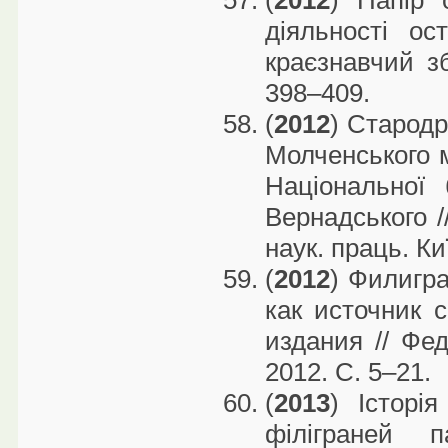
(
2012
) Папір 
діяльності ос
краєзнавчий зб
398–409.
(
2012
) Стародр
Молченського м
Національної 
Вернадського /
наук. праць. Ки
(
2012
) Филигра
как источник 
издания // Фе
2012. С. 5–21.
(
2013
) Історі
філіграней п