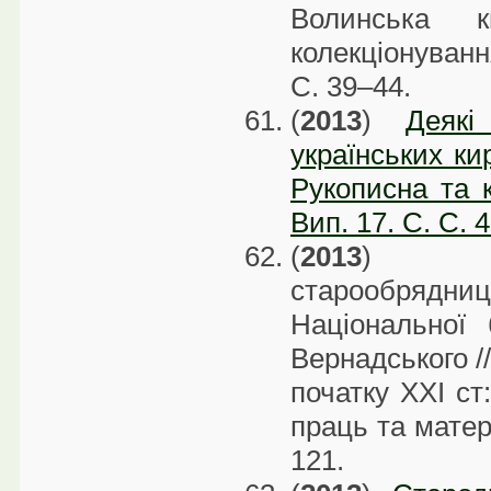
Волинська кн
колекціонування
С. 39–44.
(
2013
)
Деякі
українських кир
Рукописна та 
Вип. 17. С. С. 
(
2013
) Кир
старообрядн
Національної 
Вернадського /
початку ХХІ ст:
праць та матері
121.