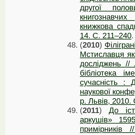
другої пол
книгознавчих
книжкова спад
14. С. 211–240
.
(
2010
)
Філігран
Мстиславця як
досліджень //
бібліотека ім
сучасність : 
наукової конфе
р. Львів, 2010.
(
2011
)
До іст
аркушів» 1595
примірників /