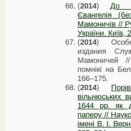
(
2014
)
До і
Євангелія (бе
Мамоничів // 
України. Київ, 
(
2014
) Особе
издания Слу
Мамоничей //
помнікі на Бел
166–175.
(
2014
)
Порі
вільнюських в
1644 рр. як д
паперу // Науко
імені В. І. Вер