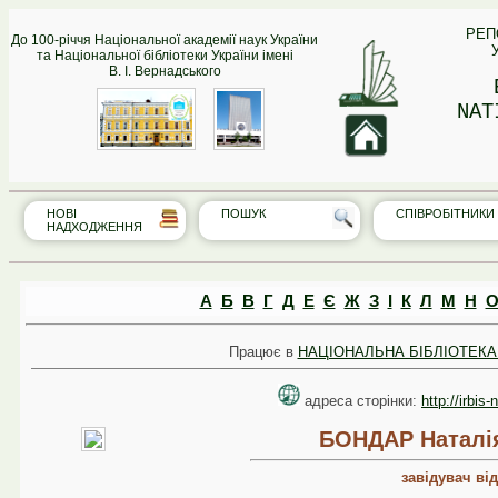
РЕП
До 100-річчя Національної академії наук України
та Національної бібліотеки України імені
В. І. Вернадського
NAT
НОВІ
ПОШУК
СПІВРО‎БІТНИКИ
НАДХОДЖЕННЯ
А
Б
В
Г
Д
Е
Є
Ж
З
І
К
Л
М
Н
Працює в
НАЦІОНАЛЬНА БІБЛІОТЕКА 
адреса сторінки:
http://irbis
БОНДАР Наталія
завідувач ві