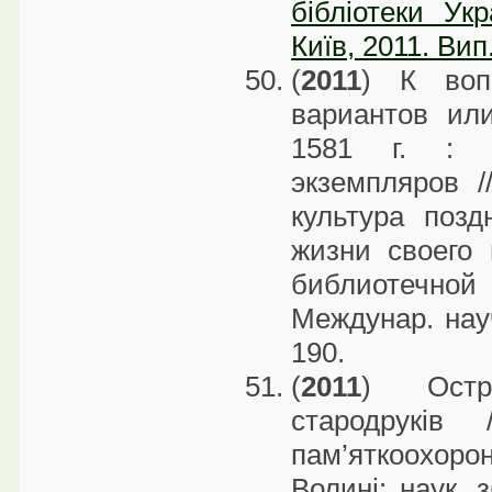
бібліотеки Укр
Київ, 2011. Вип
(
2011
) К воп
вариантов ил
1581 г. : ф
экземпляров /
культура позд
жизни своего 
библиотечно
Междунар. науч
190.
(
2011
) Остр
стародруків
пам’яткоохор
Волині: наук. з