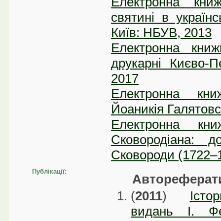
Електронна книж
святині в україн
Київ: НБУВ, 2013
Електронна книж
друкарні Києво-П
2017
Електронна кни
Йоаникія Галятовс
Електронна кни
Сковородіана: д
Сковороди (1722–1
Публікації:
Автореферати
(
2011
)
Істо
видань І. Ф