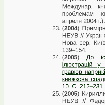
Междунар. кн
проблемам кн
апреля 2004 г.)
(
2004
) Примірн
НБУВ // Україн
Нова сер. Киї
139–154.
(
2005
)
До іс
ілюстрацій у 
гравюр наприкі
книжкова спад
10. С. 212–231
.
(
2005
) Кирилл
НБУВ // Федо