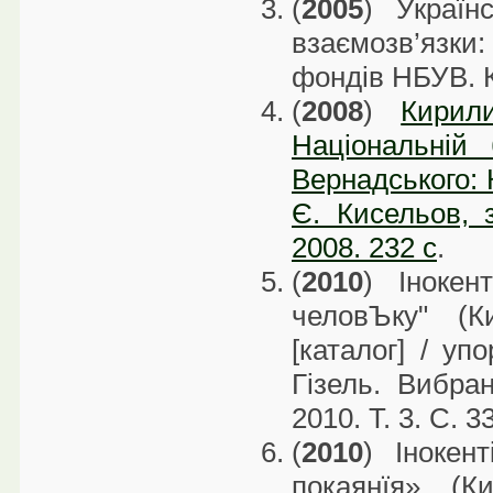
(
2005
) Українс
взаємозв’язки
фондів НБУВ. К
(
2008
)
Кирил
Національній 
Вернадського: К
Є. Кисельов, з
2008. 232 с
.
(
2010
) Інокен
человЪку" (К
[каталог] / уп
Гізель. Вибран
2010. Т. 3. С. 3
(
2010
) Інокен
покаянїя» (К