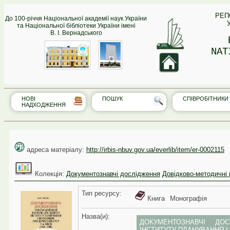
РЕП
До 100-річчя Національної академії наук України
та Національної бібліотеки України імені
В. І. Вернадського
NAT
НОВІ
ПОШУК
СПІВРО‎БІТНИКИ
НАДХОДЖЕННЯ
адреса матеріалу:
http://irbis-nbuv.gov.ua/everlib/item/er-0002115
Колекція:
Документознавчі дослідження
Довідково-методичні 
Тип реcурсу:
Книга
Монографія
Назва(и):
ДОКУМЕНТОЗНАВЧІ ДОС
ІНСТИТУТУ ПЛАНУВАННЯ І 