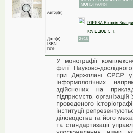
МОНОГРАФІЯ
Автор(и):
ГОРЄВА Вікторія Володи
КУЛЕШОВ С. Г.
Дата(и):
2015
ISBN:
DOI:
У монографії комплексно
філії Науково-дослідног
при Держплані СРСР у 
інформологічних напря
здійснених на прикла
підприємств, організацій
проведеного історіографі
інституції репрезентуються
діловодства та його механ
та стандартизації управл
удосконалення ними кл