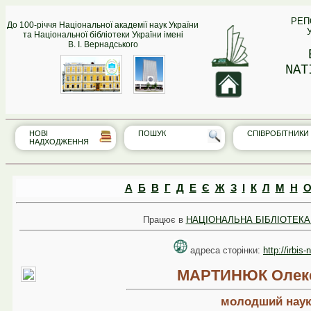
РЕП
До 100-річчя Національної академії наук України
та Національної бібліотеки України імені
В. І. Вернадського
NAT
НОВІ
ПОШУК
СПІВРО‎БІТНИКИ
НАДХОДЖЕННЯ
А
Б
В
Г
Д
Е
Є
Ж
З
І
К
Л
М
Н
Працює в
НАЦІОНАЛЬНА БІБЛІОТЕКА 
адреса сторінки:
http://irbis
МАРТИНЮК Олекс
молодший наук