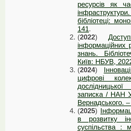
ресурсів як ча
інфраструктури.
бібліотеці: мон
141
.
(
2022
)
Досту
інформаційних р
знань. Бібліот
Київ: НБУВ, 202
(
2024
)
Інновац
цифрові коле
дослідницької
записка / НАН Ук
Вернадського. – 
(
2025
)
Інформаці
в розвитку ін
суспільства : м