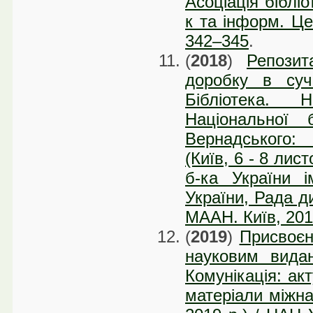
Асоціація бібліо
к та інформ. Це
342–345
.
(
2018
)
Репозит
доробку в суча
Бібліотека. Н
Національної 
Вернадського:
(Київ, 6 - 8 лис
б-ка України і
України, Рада ди
МААН. Київ, 201
(
2019
)
Присвоєн
науковим видан
Комунікація: ак
матеріали міжна