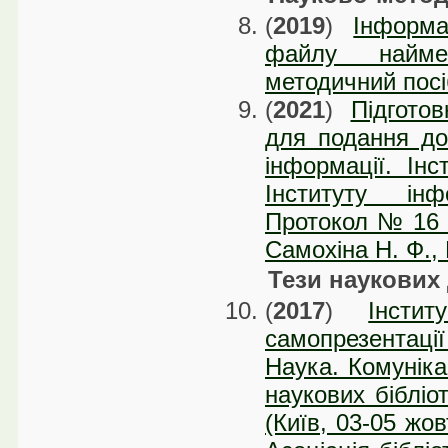
(
2019
)
Інформа
файлу наймен
методичний посі
(
2021
)
Підгото
для подання до
інформації. Інс
Інституту ін
Протокол № 16 в
Самохіна Н. Ф.,
Тези наукових
(
2017
)
Інсти
самопрезентації
Наука. Комуніка
наукових бібліо
(Київ, 03-05 жо