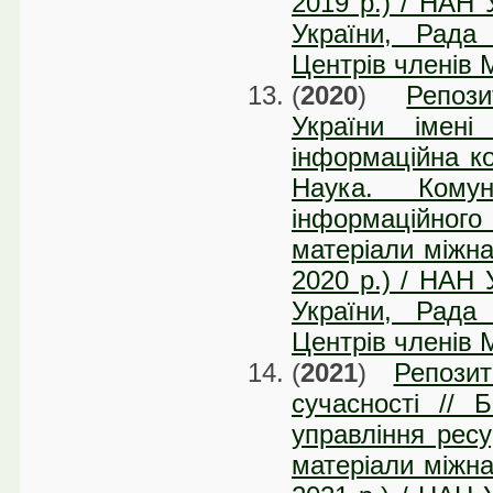
2019 р.) / НАН 
України, Рада
Центрів членів М
(
2020
)
Репоз
України імені
інформаційна ком
Наука. Комуні
інформаційного 
матеріали міжна
2020 р.) / НАН 
України, Рада
Центрів членів 
(
2021
)
Репози
сучасності // Б
управління рес
матеріали міжна