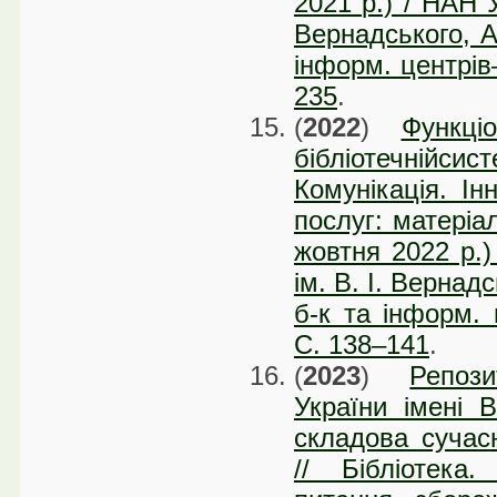
2021 р.) / НАН У
Вернадського, А
інформ. центрів
235
.
(
2022
)
Функці
бібліотечнійсис
Комунікація. Ін
послуг: матеріал
жовтня 2022 р.)
ім. В. І. Вернад
б-к та інформ. 
С. 138–141
.
(
2023
)
Репоз
України імені В
складова сучасн
// Бібліотека.