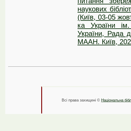
питання збереж
наукових бібліо
(Київ, 03-05 жов
ка України ім.
України, Рада д
МААН. Київ, 202
Всі права захищені ©
Національна бібл