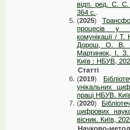
відп. ред. С. С
364 c.
.
(
2025
)
Трансфо
процесів у с
комунікації / Т.
Дорош, О. В. 
Мартинюк, І. З
Київ : НБУВ, 202
Статті
(
2019
)
Бібліот
унікальних циф
праці НБУВ. Київ
(
2020
)
Бібліот
цифрових науко
вісник. Київ, 20
Науково-метод