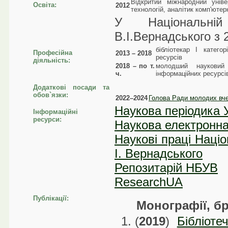
Відкритий міжнародний уніве
Освіта:
2012
технологій, аналітик комп'юте
У Національній
В.І.Вернадського з 
бібліотекар І категор
Професійна
2013 – 2018
ресурсів
діяльність:
2018 – по т.
молодший науковий с
ч.
інформаційних ресурсі
Додаткові посади та
обов`язки:
2022–2024
Голова Ради молодих вч
Наукова періодика 
Інформаційні
ресурси:
Наукова електронна
Наукові праці Націо
І. Вернадського
Репозитарій НБУВ
ResearchUA
Публікації:
Монографії, б
(
2019
)
Бібліоте