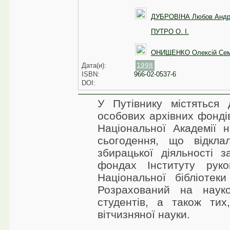
ДУБРОВІНА Любов Андрі
ПУТРО О. І.
ОНИЩЕНКО Олексій Сем
Дата(и):
1998
ISBN:
966-02-0537-6
DOI:
У Путівнику містяться 
особових архівних фондів
Національної Академії н
сьогодення, що відклал
збирацької діяльності 
фондах Інституту руко
Національної бібліотек
Розрахований на науков
студентів, а також тих
вітчизняної науки.