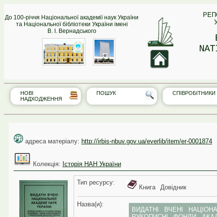
РЕП
До 100-річчя Національної академії наук України
та Національної бібліотеки України імені
В. І. Вернадського
NAT
НОВІ
ПОШУК
СПІВРО‎БІТНИКИ
НАДХОДЖЕННЯ
адреса матеріалу:
http://irbis-nbuv.gov.ua/everlib/item/er-0001874
Колекція:
Історія НАН України
Тип реcурсу:
Книга
Довідник
Назва(и):
ВИДАТНІ ВЧЕНІ НАЦІОНА
РУКОПИСНІ ФОНДИ АКАД