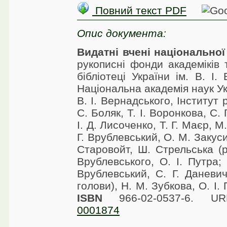
Повний текст PDF
Опис документа:
Видатні вчені національно
рукописні фонди академіків 
бібліотеці України ім. В. І.
Національна академія наук Ук
В. І. Вернадського, Інститут 
С. Боляк, Т. І. Воронкова, С. 
І. Д. Лисоченко, Т. Г. Маєр, М
Г. Врублевський, О. М. Закуси
Старовойт, Ш. Стрельська (ро
Врублевського, О. І. Путра;
Врублевський, С. Г. Даневич
голови), Н. М. Зубкова, О. І.
ISBN
966-02-0537-6. 
0001874