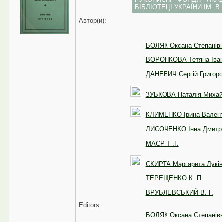
БІБЛІОТЕЦІ УКРАЇНИ ІМ. В.
Автор(и):
БОЛЯК Оксана Степанів
ВОРОНКОВА Тетяна Іван
ДАНЕВИЧ Сергій Григор
ЗУБКОВА Наталія Михай
КЛИМЕНКО Ірина Валент
ЛИСОЧЕНКО Інна Дмитр
МАЄР Т .Г.
СКИРТА Маргарита Лукі
ТЕРЕЩЕНКО К. П.
ВРУБЛЕВСЬКИЙ В. Г.
Editors:
БОЛЯК Оксана Степанів