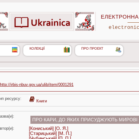
ЕЛЕКТРОННА 
electroni
КОЛЕКЦІЇ
ПРО ПРОЕКТ
http://irbis-nbuv.gov.ua/ulib/item/0001291
ип ресурсу:
Книги
азва(и):
ПPО КАPИ, ДО ЯКИХ ПPИСУДЖУЮТЬ МИPОВІ 
втор(и):
[Кониський] [О. Я.]
[Стаpицький] [М. П.]
[Чубинський] [П. П.]