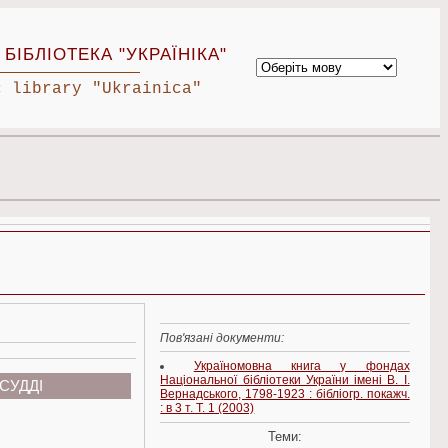
БІБЛІОТЕКА "УКРАЇНІКА"
c library "Ukrainica"
Пов'язані документи:
Україномовна книга у фондах
Національної бібліотеки України імені В. І.
СУДДІ
Вернадського, 1798-1923 : бібліогр. покажч.
: в 3 т. Т. 1 (2003)
Теми: