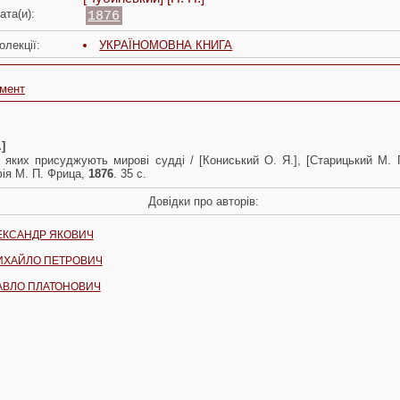
ата(и):
1876
олекції:
УКРАЇНОМОВНА КНИГА
умент
]
 яких пpисуджують миpові судді / [Кониський О. Я.], [Стаpицький М. П
афія М. П. Фрица,
1876
. 35 c.
Довідки про авторів:
ЕКСАНДР ЯКОВИЧ
ИХАЙЛО ПЕТРОВИЧ
АВЛО ПЛАТОНОВИЧ