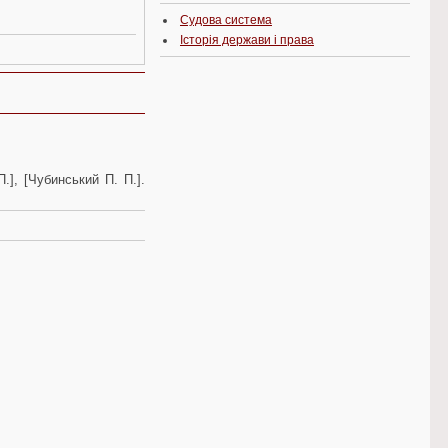
Судова система
Історія держави і права
.], [Чубинський П. П.].