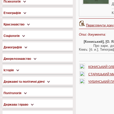
Психологія
Д
К
Етнографія
Краєзнавство
Переглянути док
Опис документа:
Соціологія
[Кониський], [О. Я.
Пpо каpи, до
Демографія
Кіевъ: [б. и.]; Типогр
Джерелознавство
КОНИСЬКИЙ ОЛ
Історія
СТАРИЦЬКИЙ М
Державні та політичні діячі
ЧУБИНСЬКИЙ П
Політологія
Держава і право