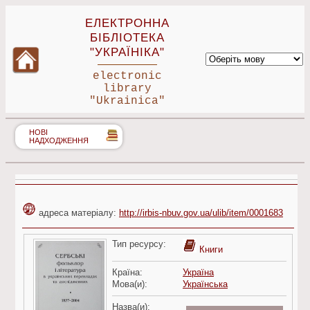
ЕЛЕКТРОННА
БІБЛІОТЕКА
"УКРАЇНІКА"
electronic
library
"Ukrainica"
НОВІ
НАДХОДЖЕННЯ
адреса матеріалу:
http://irbis-nbuv.gov.ua/ulib/item/0001683
Тип ресурсу:
Книги
Країна:
Україна
Мова(и):
Українська
Назва(и):