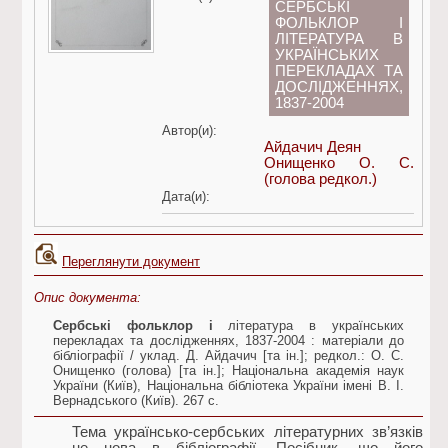
СЕРБСЬКІ
ФОЛЬКЛОР І
ЛІТЕРАТУРА В
УКРАЇНСЬКИХ
ПЕРЕКЛАДАХ ТА
ДОСЛІДЖЕННЯХ,
1837-2004
Автор(и):
Айдачич Деян
Онищенко О. С.
(голова редкол.)
Дата(и):
Переглянути документ
Опис документа:
Сербські фольклор і
література в українських
перекладах та дослідженнях, 1837-2004 : матеріали до
бібліографії / уклад. Д. Айдачич [та ін.]; редкол.: О. С.
Онищенко (голова) [та ін.]; Національна академія наук
України (Київ), Національна бібліотека України імені В. І.
Вернадського (Київ). 267 с.
Тема українсько-сербських літературних зв’язків
не нова в бібліографії. Посібник, що його