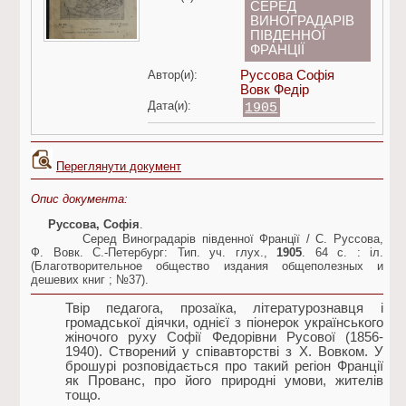
СЕРЕД
ВИНОГРАДАРІВ
ПІВДЕННОЇ
ФРАНЦІЇ
Автор(и):
Руссова Софія
Вовк Федір
Дата(и):
1905
Переглянути документ
Опис документа:
Руссова, Софія
.
Серед Виноградарів південної Франції / С. Руссова,
Ф. Вовк. С.-Петербург: Тип. уч. глух.,
1905
. 64 с. : іл.
(Благотворительное общество издания общеполезных и
дешевих книг ; №37).
Твір педагога, прозаїка, літературознавця і
громадської діячки, однієї з піонерок українського
жіночого руху Софії Федорівни Русової (1856-
1940). Створений у співавторстві з Х. Вовком. У
брошурі розповідається про такий регіон Франції
як Прованс, про його природні умови, жителів
тощо.