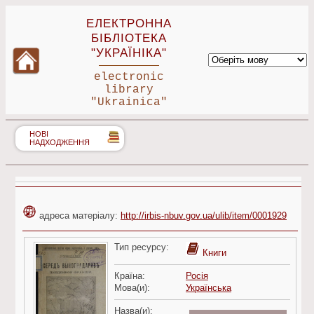
ЕЛЕКТРОННА
БІБЛІОТЕКА
"УКРАЇНІКА"
electronic
library
"Ukrainica"
НОВІ
НАДХОДЖЕННЯ
адреса матеріалу:
http://irbis-nbuv.gov.ua/ulib/item/0001929
Тип ресурсу:
Книги
Країна:
Росія
Мова(и):
Українська
Назва(и):