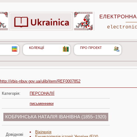
ЕЛЕКТРОННА 
electroni
КОЛЕКЦІЇ
ПРО ПРОЕКТ
http://irbis-nbuv.gov.ua/ulib/item/REF0007852
Категорія:
ПЕРСОНАЛІЇ
письменники
КОБРИНСЬКА НАТАЛІЯ ІВАНІВНА (1855–1920)
Вікіпедія
Довідкові
Енциклопедія історії України (ЕІУ)