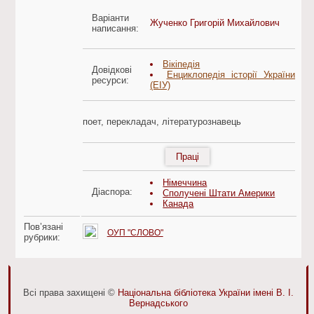
Варіанти
Жученко Григорій Михайлович
написання:
Вікіпедія
Довідкові
Енциклопедія історії України
ресурси:
(ЕІУ)
поет, перекладач, літературознавець
Праці
Німеччина
Діаспора:
Сполучені Штати Америки
Канада
Пов’язані
ОУП "СЛОВО"
рубрики:
Всі права захищені ©
Національна бібліотека України імені В. І.
Вернадського