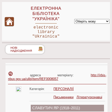
ЕЛЕКТРОННА
БІБЛІОТЕКА
"УКРАЇНІКА"
electronic
library
"Ukrainica"
НОВІ
НАДХОДЖЕННЯ
адреса матеріалу:
http://irbis-
nbuv.gov.ua/ulib/item/REF0008057
Категорія:
ПЕРСОНАЛІЇ
Письменники
Літературознавці
СЛАВУТИЧ ЯР (1918–2011)