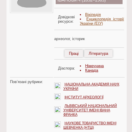
ІВАНОВИЧ (1892–1969)
Вікіпедія
Довідкові
Енциклопедія історії
ресурси:
України (ЕІУ)
археолог, історик
Праці
Література
Німеччина
Діаспора:
Канада
Пов’язані рубрики:
НАЦІОНАЛЬНА АКАДЕМІЯ НАУК
УКРАЇНИ
ІНСТИТУТ АРХЕОЛОГІЇ
ЛЬВІВСЬКИЙ НАЦІОНАЛЬНИЙ
УНІВЕРСИТЕТ ІМЕНІ ІВАНА
ФРАНКА
НАУКОВЕ ТОВАРИСТВО ІМЕНІ
ШЕВЧЕНКА (НТШ)