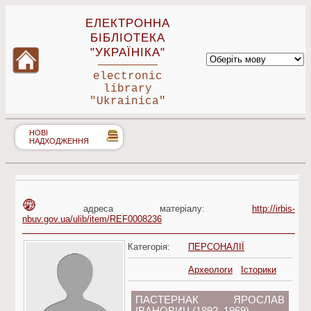
ЕЛЕКТРОННА
БІБЛІОТЕКА
"УКРАЇНІКА"
electronic
library
"Ukrainica"
НОВІ
НАДХОДЖЕННЯ
адреса матеріалу:
http://irbis-
nbuv.gov.ua/ulib/item/REF0008236
Категорія:
ПЕРСОНАЛІЇ
Археологи
Історики
ПАСТЕРНАК ЯРОСЛАВ