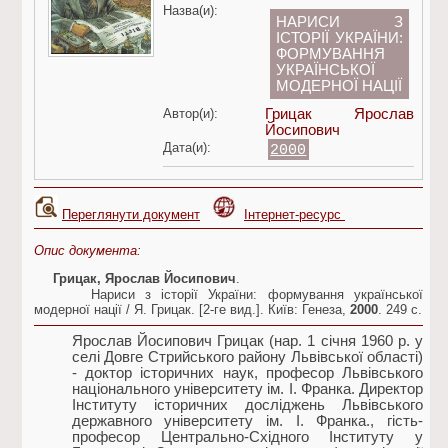
Назва(и):
НАРИСИ З
ІСТОРІЇ УКРАЇНИ:
ФОРМУВАННЯ
УКРАЇНСЬКОЇ
МОДЕРНОЇ НАЦІЇ
Автор(и):
Грицак Ярослав
Йосипович
Дата(и):
2000
Переглянути документ
Інтернет-ресурс
Опис документа:
Грицак, Ярослав Йосипович
.
Нариси з історії України: формування української
модерної нації / Я. Грицак. [2-ге вид.]. Київ: Генеза,
2000
. 249 c.
Ярослав Йосипович Грицак (нар. 1 січня 1960 р. у
селі Довге Стрийського району Львівської області)
- доктор історичних наук, професор Львівського
національного університету ім. І. Франка. Директор
Інституту історичних досліджень Львівського
державного університету ім. І. Франка., гість-
професор Центрально-Східного Інституту у