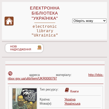
ЕЛЕКТРОННА
БІБЛІОТЕКА
"УКРАЇНІКА"
electronic
library
"Ukrainica"
НОВІ
НАДХОДЖЕННЯ
адреса матеріалу:
http://irbis-
nbuv.gov.ua/ulib/item/UKR0000797
Тип ресурсу:
Книги
Країна:
Україна
Мова(и):
Українська