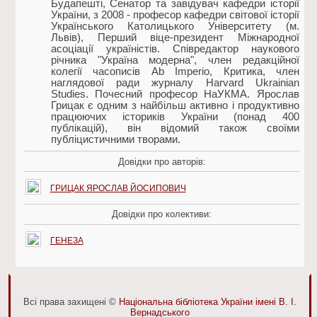
Будапешті, Сенатор та завідувач кафедри історії
України, з 2008 - професор кафедри світової історії
Українського Католицького Університету (м.
Львів), Перший віце-президент Міжнародної
асоціації україністів. Співредактор наукового
річника "Україна модерна", член редакційної
колегії часописів Ab Imperio, Критика, член
наглядової ради журналу Harvard Ukrainian
Studies. Почесний професор НаУКМА. Ярослав
Грицак є одним з найбільш активно і продуктивно
працюючих істориків України (понад 400
публікацій), він відомий також своїми
публіцистичними творами.
Довідки про авторів:
ГРИЦАК ЯРОСЛАВ ЙОСИПОВИЧ
Довідки про колективи:
ГЕНЕЗА
Всі права захищені ©
Національна бібліотека України імені В. І.
Вернадського