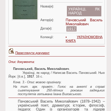
Назва(и):
УКРАЇНЦІ, ЯК
НАРОД
Автор(и):
Пачовський Василь
Миколайович
Дата(и):
1917
Колекції:
УКРАЇНОМОВНА
КНИГА
Переглянути документ
Опис документа:
Пачовський, Василь Миколайович
.
Українці, як народ / Hаписав Василь Пачовський. Нью
Йорк: [б.в.],
1917
. 16 с.
Конв. 3.- Опис мовою оригіналу.
Hа тит. аpк. пpиміт.: Голос на анкетї в спpаві
сьвяткування 250-лїтних pоковин гадяцьких
постулятів гетьмана Івана Виговського.
Пачовський Василь Миколайович (1878–1942) –
український поет, драматург, історик, філософ,
педагог. Один із організаторів та лідерів