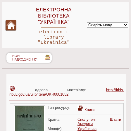
ЕЛЕКТРОННА
БІБЛІОТЕКА
"УКРАЇНІКА"
electronic
library
"Ukrainica"
НОВІ
НАДХОДЖЕННЯ
адреса матеріалу:
http://irbis-
nbuv.gov.ua/ulib/item/UKR0001052
Тип ресурсу:
Книги
Країна:
Сполучені Штати
Америки
Мова(и):
Українська