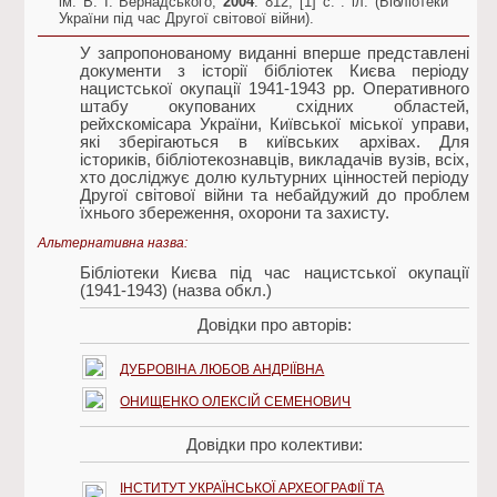
ім. В. І. Вернадського,
2004
. 812, [1] c. : іл. (Бібліотеки
України під час Другої світової війни).
У запропонованому виданні вперше представлені
документи з історії бібліотек Києва періоду
нацистської окупації 1941-1943 рр. Оперативного
штабу окупованих східних областей,
рейхскомісара України, Київської міської управи,
які зберігаються в київських архівах. Для
істориків, бібліотекознавців, викладачів вузів, всіх,
хто досліджує долю культурних цінностей періоду
Другої світової війни та небайдужий до проблем
їхнього збереження, охорони та захисту.
Альтернативна назва:
Бібліотеки Києва під час нацистської окупації
(1941-1943) (назва обкл.)
Довідки про авторів:
ДУБРОВІНА ЛЮБОВ АНДРІЇВНА
ОНИЩЕНКО ОЛЕКСІЙ СЕМЕНОВИЧ
Довідки про колективи:
ІНСТИТУТ УКРАЇНСЬКОЇ АРХЕОГРАФІЇ ТА