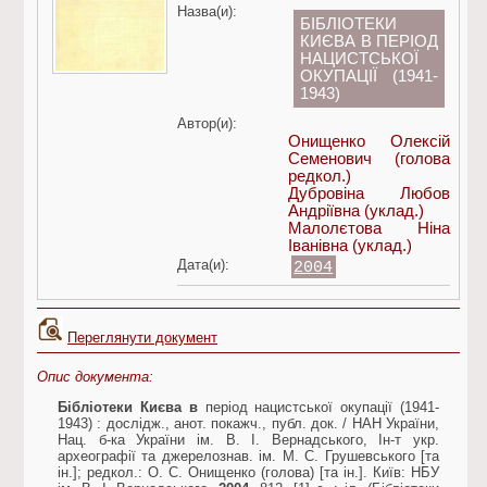
Назва(и):
БІБЛІОТЕКИ
КИЄВА В ПЕРІОД
НАЦИСТСЬКОЇ
ОКУПАЦІЇ (1941-
1943)
Автор(и):
Онищенко Олексій
Семенович
(голова
редкол.)
Дубровіна Любов
Андріївна
(уклад.)
Малолєтова Ніна
Іванівна
(уклад.)
Дата(и):
2004
Переглянути документ
Опис документа:
Бібліотеки Києва в
період нацистської окупації (1941-
1943) : дослідж., анот. покажч., публ. док. / НАН України,
Нац. б-ка України ім. В. І. Вернадського, Ін-т укр.
археографії та джерелознав. ім. М. С. Грушевського [та
ін.]; редкол.: О. С. Онищенко (голова) [та ін.]. Київ: НБУ