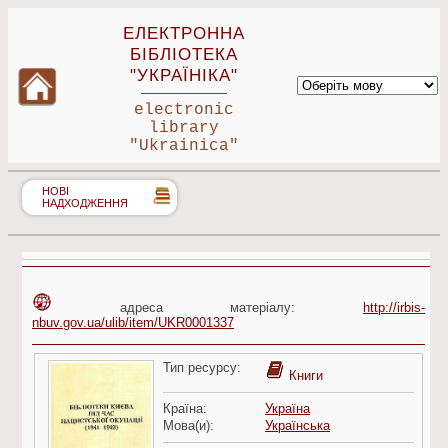
ЕЛЕКТРОННА
БІБЛІОТЕКА
"УКРАЇНІКА"
electronic
library
"Ukrainica"
НОВІ
НАДХОДЖЕННЯ
адреса матеріалу:
http://irbis-
nbuv.gov.ua/ulib/item/UKR0001337
Тип ресурсу:
Книги
Країна:
Україна
Мова(и):
Українська