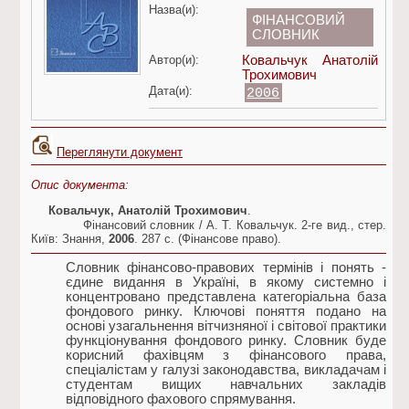
Назва(и):
ФІНАНСОВИЙ
СЛОВНИК
Автор(и):
Ковальчук Анатолій
Трохимович
Дата(и):
2006
Переглянути документ
Опис документа:
Ковальчук, Анатолій Трохимович
.
Фінансовий словник / А. Т. Ковальчук. 2-ге вид., стер.
Київ: Знання,
2006
. 287 с. (Фінансове право).
Словник фінансово-правових термінів і понять -
єдине видання в Україні, в якому системно і
концентровано представлена категоріальна база
фондового ринку. Ключові поняття подано на
основі узагальнення вітчизняної і світової практики
функціонування фондового ринку. Словник буде
корисний фахівцям з фінансового права,
спеціалістам у галузі законодавства, викладачам і
студентам вищих навчальних закладів
відповідного фахового спрямування.