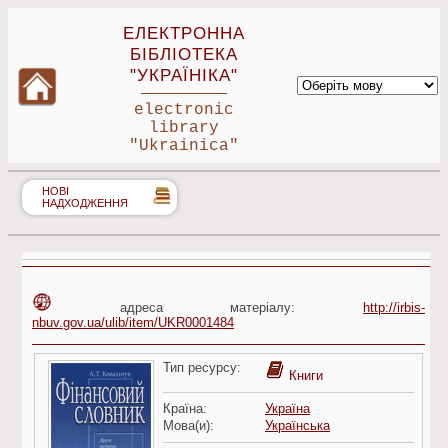
ЕЛЕКТРОННА
БІБЛІОТЕКА
"УКРАЇНІКА"
electronic
library
"Ukrainica"
НОВІ
НАДХОДЖЕННЯ
адреса матеріалу:
http://irbis-
nbuv.gov.ua/ulib/item/UKR0001484
Тип ресурсу:
Книги
Країна:
Україна
Мова(и):
Українська