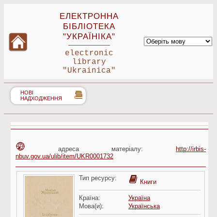
ЕЛЕКТРОННА
БІБЛІОТЕКА
"УКРАЇНІКА"
electronic
library
"Ukrainica"
НОВІ
НАДХОДЖЕННЯ
адреса матеріалу:
http://irbis-
nbuv.gov.ua/ulib/item/UKR0001732
Тип ресурсу:
Книги
Країна:
Україна
Мова(и):
Українська