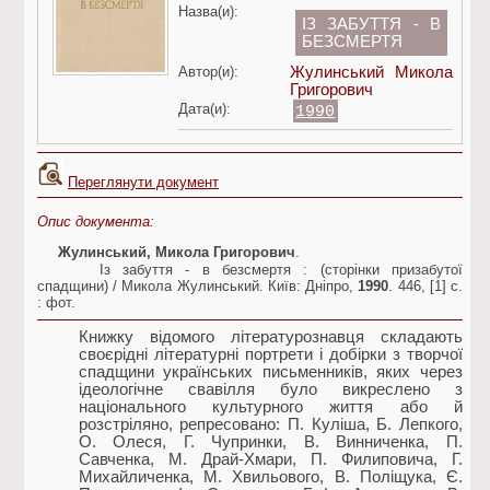
Назва(и):
ІЗ ЗАБУТТЯ - В
БЕЗСМЕРТЯ
Автор(и):
Жулинський Микола
Григорович
Дата(и):
1990
Переглянути документ
Опис документа:
Жулинський, Микола Григорович
.
Із забуття - в безсмертя : (сторінки призабутої
спадщини) / Микола Жулинський. Київ: Дніпро,
1990
. 446, [1] c.
: фот.
Книжку відомого літературознавця складають
своєрідні літературні портрети і добірки з творчої
спадщини українських письменників, яких через
ідеологічне свавілля було викреслено з
національного культурного життя або й
розстріляно, репресовано: П. Куліша, Б. Лепкого,
О. Олеся, Г. Чупринки, В. Винниченка, П.
Савченка, М. Драй-Хмари, П. Филиповича, Г.
Михайличенка, М. Хвильового, В. Поліщука, Є.