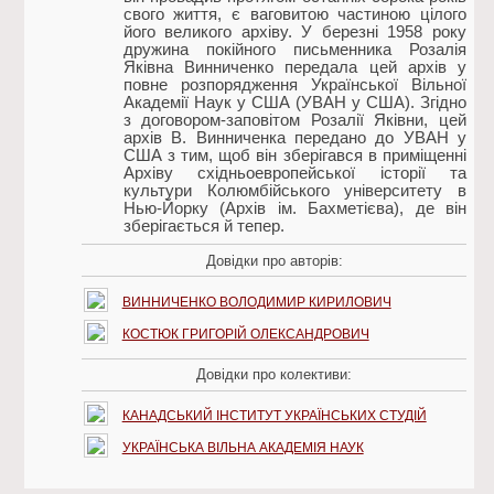
свого життя, є ваговитою частиною цілого
його великого архіву. У березні 1958 року
дружина покійного письменника Розалія
Яківна Винниченко передала цей архів у
повне розпорядження Української Вільної
Академії Наук у США (УВАН у США). Згідно
з договором-заповітом Розалії Яківни, цей
архів В. Винниченка передано до УВАН у
США з тим, щоб він зберігався в приміщенні
Архіву східньоевропейської історії та
культури Колюмбійського університету в
Нью-Йорку (Архів ім. Бахметієва), де він
зберігається й тепер.
Довідки про авторів:
ВИННИЧЕНКО ВОЛОДИМИР КИРИЛОВИЧ
КОСТЮК ГРИГОРІЙ ОЛЕКСАНДРОВИЧ
Довідки про колективи:
КАНАДСЬКИЙ ІНСТИТУТ УКРАЇНСЬКИХ СТУДІЙ
УКРАЇНСЬКА ВІЛЬНА АКАДЕМІЯ НАУК