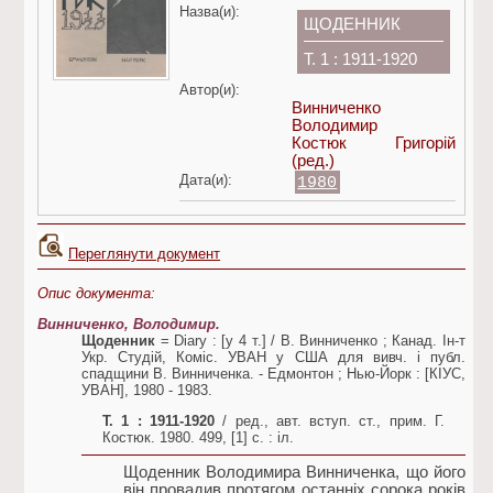
Назва(и):
ЩОДЕННИК
Т. 1 : 1911-1920
Автор(и):
Винниченко
Володимир
Костюк Григорій
(ред.)
Дата(и):
1980
Переглянути документ
Опис документа:
Винниченко, Володимир.
Щоденник
= Diary : [у 4 т.] / В. Винниченко ; Канад. Ін-т
Укр. Студій, Коміс. УВАН у США для вивч. і публ.
спадщини В. Винниченка. - Едмонтон ; Нью-Йорк : [КІУС,
УВАН], 1980 - 1983.
Т. 1
: 1911-1920
/ ред., авт. вступ. ст., прим. Г.
Костюк. 1980. 499, [1] c. : іл.
Щоденник Володимира Винниченка, що його
він провадив протягом останніх сорока років