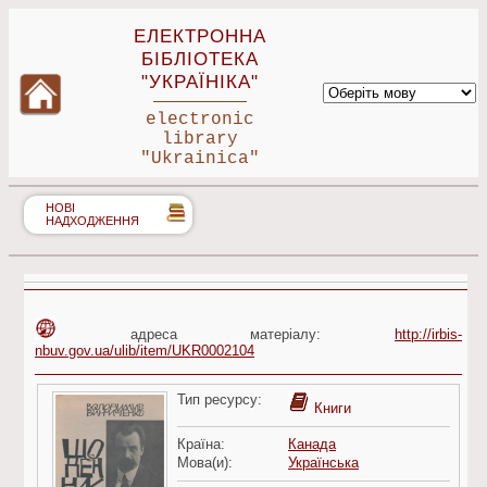
ЕЛЕКТРОННА
БІБЛІОТЕКА
"УКРАЇНІКА"
electronic
library
"Ukrainica"
НОВІ
НАДХОДЖЕННЯ
адреса матеріалу:
http://irbis-
nbuv.gov.ua/ulib/item/UKR0002104
Тип ресурсу:
Книги
Країна:
Канада
Мова(и):
Українська