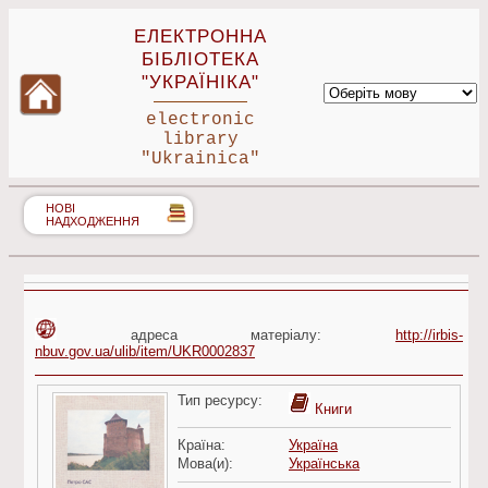
ЕЛЕКТРОННА
БІБЛІОТЕКА
"УКРАЇНІКА"
electronic
library
"Ukrainica"
НОВІ
НАДХОДЖЕННЯ
адреса матеріалу:
http://irbis-
nbuv.gov.ua/ulib/item/UKR0002837
Тип ресурсу:
Книги
Країна:
Україна
Мова(и):
Українська