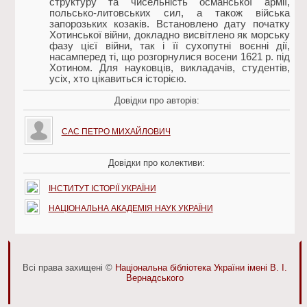
структуру та чисельність османської армії,
польсько-литовських сил, а також війська
запорозьких козаків. Встановлено дату початку
Хотинської війни, докладно висвітлено як морську
фазу цієї війни, так і її сухопутні воєнні дії,
насамперед ті, що розгорнулися восени 1621 р. під
Хотином. Для науковців, викладачів, студентів,
усіх, хто цікавиться історією.
Довідки про авторів:
САС ПЕТРО МИХАЙЛОВИЧ
Довідки про колективи:
ІНСТИТУТ ІСТОРІЇ УКРАЇНИ
НАЦІОНАЛЬНА АКАДЕМІЯ НАУК УКРАЇНИ
Всі права захищені ©
Національна бібліотека України імені В. І.
Вернадського