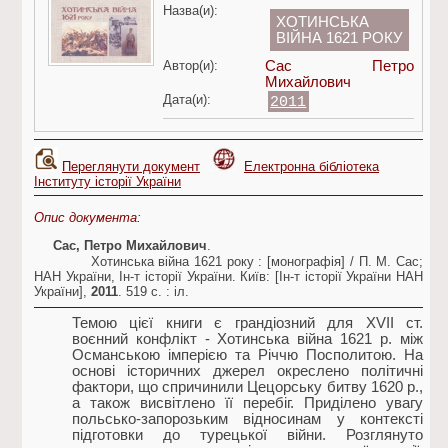
Назва(и):
ХОТИНСЬКА
ВІЙНА 1621 РОКУ
Автор(и):
Сас Петро
Михайлович
Дата(и):
2011
Переглянути документ
Електронна бібліотека
Інституту історії України
Опис документа:
Сас, Петро Михайлович
.
Хотинська війна 1621 року : [монографія] / П. М. Сас;
Н‎АН України, Ін-т історії України. Київ: [Ін-т історії України НАН
України],
2011
. 519 c. : іл.
Темою цієї книги є грандіозний для XVII ст.
воєнний конфлікт - Хотинська війна 1621 р. між
Османською імперією та Річчю Посполитою. На
основі історичних джерел окреслено політичні
фактори, що спричинили Цецорську битву 1620 р.,
а також висвітлено її перебіг. Приділено увагу
польсько-запорозьким відносинам у контексті
підготовки до турецької війни. Розглянуто