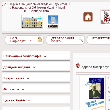
До 100-річчя Національної академії наук України
та Національної бібліотеки України імені
В. І. Вернадського
НОВІ
ДЕТАЛІЗОВАНИЙ
РУБРИКАТОР
НАДХОДЖЕННЯ
ПОШУК
Національна бібліографія
адреса матеріалу:
Довідкові видання
Т
Біографістика
К
Філософія
М
Н
Церква. Релігія
А