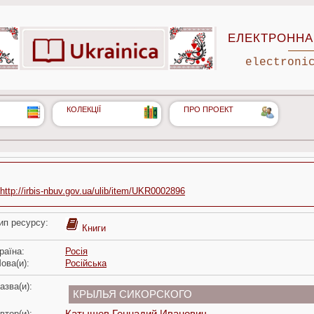
ЕЛЕКТРОННА 
electroni
КОЛЕКЦІЇ
ПРО ПРОЕКТ
http://irbis-nbuv.gov.ua/ulib/item/UKR0002896
ип ресурсу:
Книги
раїна:
Росія
ова(и):
Російська
азва(и):
КРЫЛЬЯ СИКОРСКОГО
втор(и):