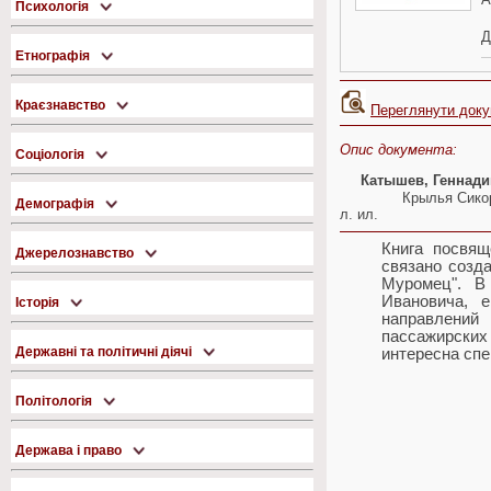
Психологія
Д
Етнографія
Краєзнавство
Переглянути док
Опис документа:
Соціологія
Катышев, Геннад
Крылья Сикор
Демографія
л. ил.
Книга посвящ
Джерелознавство
связано созд
Муромец". В
Ивановича, 
Історія
направлений
пассажирских
Державні та політичні діячі
интересна спе
Політологія
Держава і право