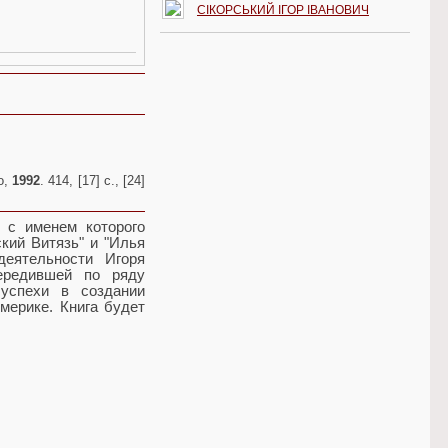
СІКОРСЬКИЙ ІГОР ІВАНОВИЧ
о,
1992
. 414, [17] с., [24]
 с именем которого
кий Витязь" и "Илья
еятельности Игоря
ередившей по ряду
успехи в создании
мерике. Книга будет