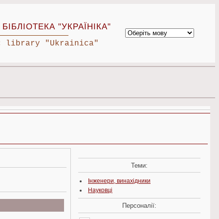
БІБЛІОТЕКА "УКРАЇНІКА"
c library "Ukrainica"
Теми:
Інженери, винахідники
Науковці
Персоналії: