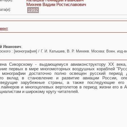
Катышев Геннадий Иванович
Михеев Вадим Ростиславович
ата(и):
1992
умент
ий Иванович
.
ского : [монография] / Г. И. Катышев, В. Р. Михеев. Москва: Воен. изд-в
ена Сикорскому - выдающемуся авиаконструктору XX века,
ание первых в мире многомоторных воздушных кораблей "Русс
 монографии достаточно полно освещен русский период д
его вклад в становление и развитие авиации России, оп
 ведущие зарубежные страны, а также последующие его 
 лайнеров и многоцелевых вертолетов в период жизни его в А
циалистам и широкому кругу читателей.