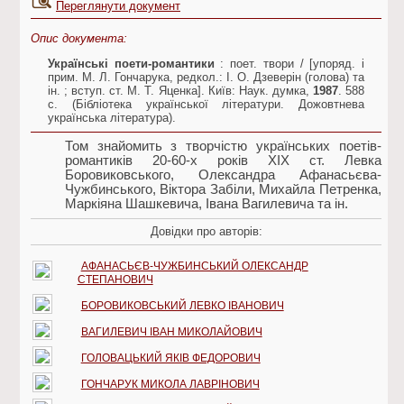
Переглянути документ
Опис документа:
Українські поети-романтики
: поет. твори / [упоряд. і
прим. М. Л. Гончарука, редкол.: І. О. Дзеверін (голова) та
ін. ; вступ. ст. М. Т. Яценка]. Київ: Наук. думка,
1987
. 588
c. (Бібліотека української літератури. Дожовтнева
українська література).
Том знайомить з творчістю українських поетів-
романтиків 20-60-х років ХІХ ст. Левка
Боровиковського, Олександра Афанасьєва-
Чужбинського, Віктора Забіли, Михайла Петренка,
Маркіяна Шашкевича, Івана Вагилевича та ін.
Довідки про авторів:
АФАНАСЬЄВ-ЧУЖБИНСЬКИЙ ОЛЕКСАНДР
СТЕПАНОВИЧ
БОРОВИКОВСЬКИЙ ЛЕВКО ІВАНОВИЧ
ВАГИЛЕВИЧ ІВАН МИКОЛАЙОВИЧ
ГОЛОВАЦЬКИЙ ЯКІВ ФЕДОРОВИЧ
ГОНЧАРУК МИКОЛА ЛАВРІНОВИЧ