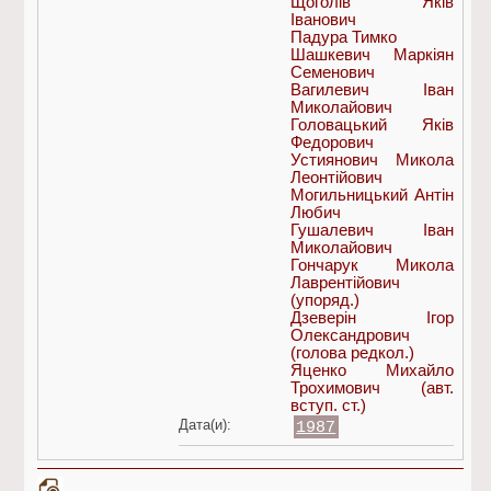
Щоголів Яків
Іванович
Падура Тимко
Шашкевич Маркіян
Семенович
Вагилевич Іван
Миколайович
Головацький Яків
Федорович
Устиянович Микола
Леонтійович
Могильницький Антін
Любич
Гушалевич Іван
Миколайович
Гончарук Микола
Лаврентійович
(упоряд.)
Дзеверін Ігор
Олександрович
(голова редкол.)
Яценко Михайло
Трохимович
(авт.
вступ. ст.)
Дата(и):
1987