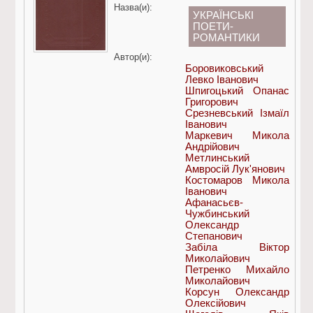
Назва(и):
УКРАЇНСЬКІ
ПОЕТИ-
РОМАНТИКИ
Автор(и):
Боровиковський
Левко Іванович
Шпигоцький Опанас
Григорович
Срезневський Ізмаїл
Іванович
Маркевич Микола
Андрійович
Метлинський
Амвросій Лук'янович
Костомаров Микола
Іванович
Афанасьєв-
Чужбинський
Олександр
Степанович
Забіла Віктор
Миколайович
Петренко Михайло
Миколайович
Корсун Олександр
Олексійович