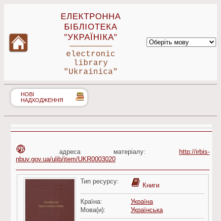
ЕЛЕКТРОННА
БІБЛІОТЕКА
"УКРАЇНІКА"
electronic
library
"Ukrainica"
НОВІ
НАДХОДЖЕННЯ
адреса матеріалу:
http://irbis-
nbuv.gov.ua/ulib/item/UKR0003020
Тип ресурсу:
Книги
Країна:
Україна
Мова(и):
Українська