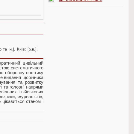
а ін.]. Київ: [б.в.],
кратичний цивільний
метою систематичного
ро оборонну політику
те видання щорічника
мування та розвитку
л та головні напрями
вільних і військових
езпеки, журналістів,
о цікавиться станом і