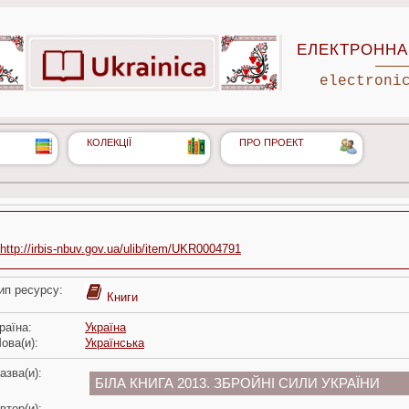
ЕЛЕКТРОННА 
electroni
КОЛЕКЦІЇ
ПРО ПРОЕКТ
http://irbis-nbuv.gov.ua/ulib/item/UKR0004791
ип ресурсу:
Книги
раїна:
Україна
ова(и):
Українська
азва(и):
БІЛА КНИГА 2013. ЗБРОЙНІ СИЛИ УКРАЇНИ
втор(и):