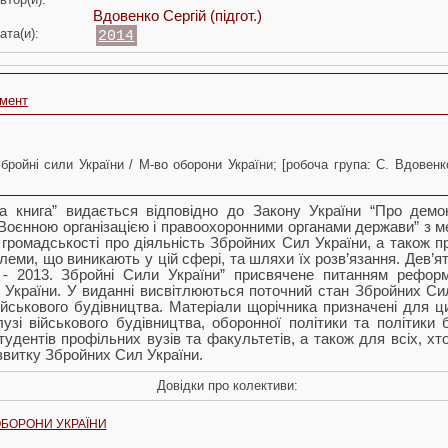
Вдовенко Сергій
(підгот.)
ата(и):
2014
умент
бройні сили України / М-во оборони України; [робоча група: С. Вдовенко т
ла книга” видається відповідно до Закону України “Про демо
Воєнною організацією і правоохоронними органами держави” з 
громадськості про діяльність Збройних Сил України, а також п
леми, що виникають у цій сфері, та шляхи їх розв’язання. Дев’я
а - 2013. Збройні Сили України” присвячене питанням рефор
України. У виданні висвітлюються поточний стан Збройних Си
йськового будівництва. Матеріали щорічника призначені для ци
лузі військового будівництва, оборонної політики та політики б
тудентів профільних вузів та факультетів, а також для всіх, хт
витку Збройних Сил України.
Довідки про колективи:
ОБОРОНИ УКРАЇНИ