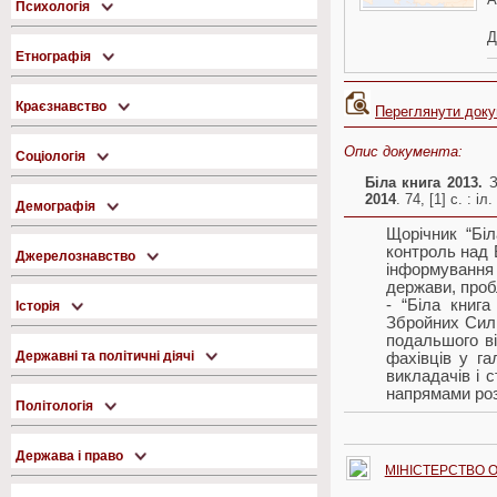
Психологія
Д
Етнографія
Краєзнавство
Переглянути док
Опис документа:
Соціологія
Біла книга 2013.
З
2014
. 74, [1] c. : іл.
Демографія
Щорічник “Бі
контроль над 
Джерелознавство
інформування 
держави, проб
- “Біла книг
Історія
Збройних Сил 
подальшого ві
Державні та політичні діячі
фахівців у га
викладачів і с
напрямами роз
Політологія
Держава і право
МІНІСТЕРСТВО 