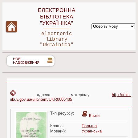
ЕЛЕКТРОННА
БІБЛІОТЕКА
"УКРАЇНІКА"
electronic
library
"Ukrainica"
НОВІ
НАДХОДЖЕННЯ
адреса матеріалу:
http://irbis-
nbuv.gov.ua/ulib/item/UKR0005485
Тип ресурсу:
Книги
Країна:
Польща
Мова(и):
Українська