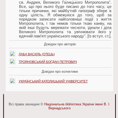
св. Андрея, Великого Галицького Митрополита".
Все, що про нього буде писано до того часу, це
тільки причинки, які майбутній гагіограф збере в
одну цілість. Я обмежуюся до того, щоб за
порядком записати найголовніші події з життя
Митрополита, і так немов тільки ткаю канву, на
якій інші будуть мережати чесноти, ідеали і діла
Великого Митрополита та увічнювати його у
вдячній пам'яті українського народу". [Із вступ. ст.].
Довідки про авторів:
ЛАБА ВАСИЛЬ (ОТЕЦЬ)
ТРОЯНОВСЬКИЙ БОГДАН ПЕТРОВИЧ
Довідки про колективи:
УКРАЇНСЬКИЙ КАТОЛИЦЬКИЙ УНІВЕРСИТЕТ
Всі права захищені ©
Національна бібліотека України імені В. І.
Вернадського