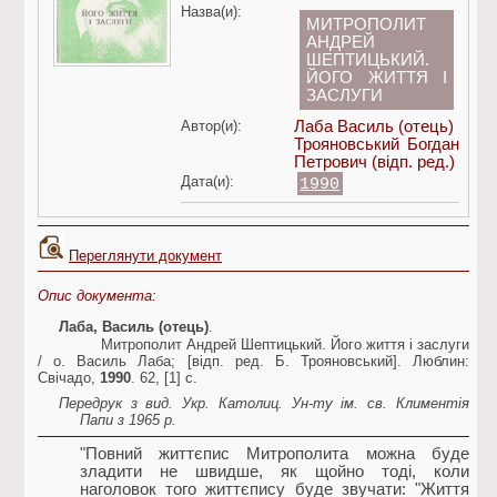
Назва(и):
МИТРОПОЛИТ
АНДРЕЙ
ШЕПТИЦЬКИЙ.
ЙОГО ЖИТТЯ І
ЗАСЛУГИ
Автор(и):
Лаба Василь (отець)
Трояновський Богдан
Петрович
(відп. ред.)
Дата(и):
1990
Переглянути документ
Опис документа:
Лаба, Василь (отець)
.
Митрополит Андрей Шептицький. Його життя і заслуги
/ о. Василь Лаба; [відп. ред. Б. Трояновський]. Люблин:
Свічадо,
1990
. 62, [1] c.
Передрук з вид. Укр. Католиц. Ун-ту ім. св. Климентія
Папи з 1965 р.
"Повний життєпис Митрополита можна буде
зладити не швидше, як щойно тоді, коли
наголовок того життєпису буде звучати: "Життя