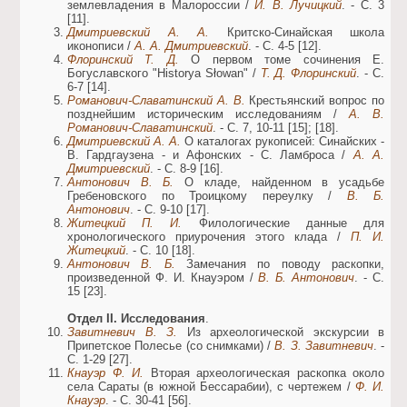
землевладения в Малороссии /
И. В. Лучицкий
. - С. 3
[11].
Дмитриевский А. А.
Критско-Синайская школа
иконописи /
А. А. Дмитриевский
. - С. 4-5 [12].
Флоринский Т. Д.
О первом томе сочинения Е.
Богуславского "Historya Słowan" /
Т. Д. Флоринский
. - С.
6-7 [14].
Романович-Славатинский А. В.
Крестьянский вопрос по
позднейшим историческим исследованиям /
А. В.
Романович-Славатинский
. - С. 7, 10-11 [15]; [18].
Дмитриевский А. А.
О каталогах рукописей: Синайских -
В. Гардгаузена - и Афонских - С. Ламброса /
А. А.
Дмитриевский
. - С. 8-9 [16].
Антонович В. Б.
О кладе, найденном в усадьбе
Гребеновского по Троицкому переулку /
В. Б.
Антонович
. - С. 9-10 [17].
Житецкий П. И.
Филологические данные для
хронологического приурочения этого клада /
П. И.
Житецкий
. - С. 10 [18].
Антонович В. Б.
Замечания по поводу раскопки,
произведенной Ф. И. Кнауэром /
В. Б. Антонович
. - С.
15 [23].
Отдел ІІ. Исследования
.
Завитневич В. З.
Из археологической экскурсии в
Припетское Полесье (со снимками) /
В. З. Завитневич
. -
С. 1-29 [27].
Кнауэр Ф. И.
Вторая археологическая раскопка около
села Сараты (в южной Бессарабии), с чертежем /
Ф. И.
Кнауэр
. - С. 30-41 [56].