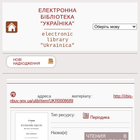
ЕЛЕКТРОННА
БІБЛІОТЕКА
"УКРАЇНІКА"
electronic
library
"Ukrainica"
НОВІ
НАДХОДЖЕННЯ
адреса матеріалу:
http://irbis-
nbuv.gov.ua/ulib/item/UKR0008689
Тип ресурсу:
Періодика
Назва(и):
ЧТЕНИЯ В