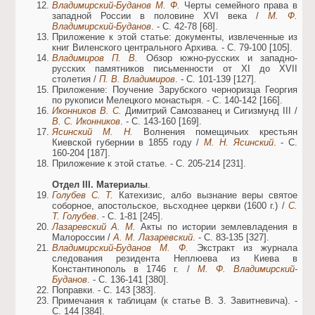
Владимирский-Буданов М. Ф.
Черты семейного права в
западной России в половине XVI века /
М. Ф.
Владимирский-Буданов
. - С. 42-78 [68].
Приложение к этой статье: документы, извлеченные из
книг Виленского центрального Архива. - С. 79-100 [105].
Владимиров П. В.
Обзор южно-русских и западно-
русских памятников письменности от XI до XVII
столетия /
П. В. Владимиров
. - С. 101-139 [127].
Приложение: Поучение Зарубского черноризца Георгия
по рукописи Мелецкого монастыря. - С. 140-142 [166].
Иконников В. С.
Димитрий Самозванец и Сигизмунд ІІІ /
В. С. Иконников
. - С. 143-160 [169].
Ясинский М. Н.
Волнения помещичьих крестьян
Киевской губернии в 1855 году /
М. Н. Ясинский
. - С.
160-204 [187].
Приложение к этой статье. - С. 205-214 [231].
Отдел III. Материалы
.
Голубев С. Т.
Катехизис, албо вызнание веры святое
соборное, апостольское, вьсходнее церкви (1600 г.) /
С.
Т. Голубев
. - С. 1-81 [245].
Лазаревский А. М.
Акты по истории землевладения в
Малороссии /
А. М. Лазаревский
. - С. 83-135 [327].
Владимирский-Буданов М. Ф.
Экстракт из журнала
следования резидента Неплюева из Киева в
Константинополь в 1746 г. /
М. Ф. Владимирский-
Буданов
. - С. 136-141 [380].
Поправки. - С. 143 [383].
Примечания к таблицам (к статье В. З. Завитневича). -
С. 144 [384].