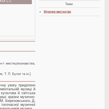
IX СТ.
Теми:
Музичне мистецтво
 Ін-т мистецтвознавства,
к, Т. П. Булат та ін.]
чну увагу приділено
ументальній музиці й
 культова й світська
ерші зразки музично-
М. Березовського, Д.
 тогочасної музичної
анувальників музики.