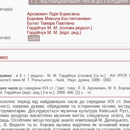
Т. 1 : ВІД НАЙДАВНІШИХ ЧАСІВ ДО СЕРЕДИНИ X
втор(и):
Архімович Лідія Борисівна
Боровик Микола Костянтинович
Булат Тамара Павлівна
Гордійчук М. М.
(голова редкол.)
Гордійчук М. М.
(відп. ред.)
ата(и):
1989
умент
музики
: в 6 т. / редкол.: М. М. Гордійчук (голова) [та ін.] ; АН УРСР,
логії імені М. Т. Рильського. - Київ : Наук. думка, 1989 - 1992.
іших часів
до середини XIX ст. / [авт. тому: Л. Б. Архімович, М. К. Борови
 Гордійчук (відп. ред.) [та ін.]. 1989. 446, [1] c. : іл.
оплює період від найдавніших часів до середини XIX ст. Зна
чості, зокрема думам, обрядовим та історичним пісням, інстр
трументарію. Досліджується музична культура Київської Русі,
емих розділах висвітлено музичне життя, спеціальну освіту, п
раць. Особливе місце посідає аналіз композицій М. Дилецького, 
, А. Веделя та ін. Хорова музика виділена як основний жанр
 музикознавців, естетиків, істориків, викладачів та студентів, ш