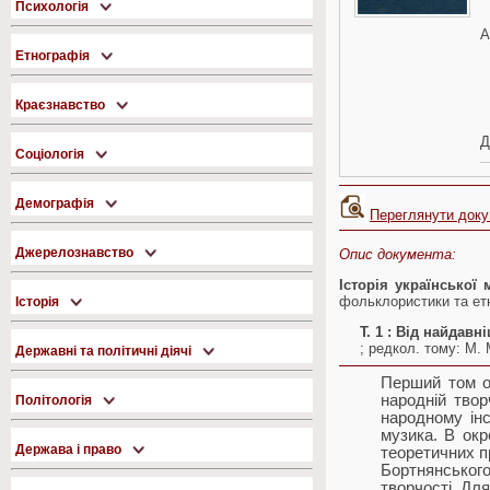
Психологія
А
Етнографія
Краєзнавство
Д
Соціологія
Демографія
Переглянути док
Джерелознавство
Опис документа:
Історія української 
фольклористики та етно
Історія
Т. 1
: Від найдавн
; редкол. тому: М. М.
Державні та політичні діячі
Перший том ох
народній твор
Політологія
народному інс
музика. В окр
Держава і право
теоретичних п
Бортнянського
творчості. Для