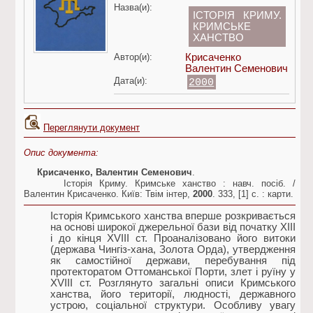
Назва(и):
ІСТОРІЯ КРИМУ.
КРИМСЬКЕ
ХАНСТВО
Автор(и):
Крисаченко
Валентин Семенович
Дата(и):
2000
Переглянути документ
Опис документа:
Крисаченко, Валентин Семенович
.
Історія Криму. Кримське ханство : навч. посіб. /
Валентин Крисаченко. Київ: Твім інтер,
2000
. 333, [1] с. : карти.
Історія Кримського ханства вперше розкривається
на основі широкої джерельної бази від початку XIII
і до кінця XVIII ст. Проаналізовано його витоки
(держава Чингіз-хана, Золота Орда), утвердження
як самостійної держави, перебування під
протекторатом Оттоманської Порти, злет і руїну у
XVIII ст. Розглянуто загальні описи Кримського
ханства, його території, людності, державного
устрою, соціальної структури. Особливу увагу