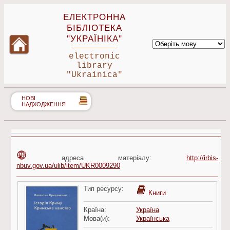
ЕЛЕКТРОННА
БІБЛІОТЕКА
"УКРАЇНІКА"
electronic
library
"Ukrainica"
НОВІ
НАДХОДЖЕННЯ
адреса матеріалу:
http://irbis-
nbuv.gov.ua/ulib/item/UKR0009290
Тип ресурсу:
Книги
Країна:
Україна
Мова(и):
Українська