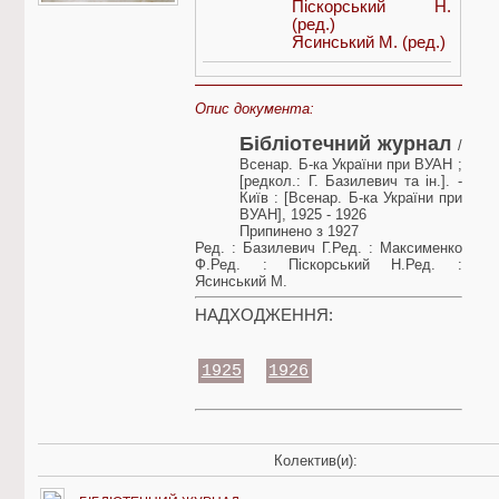
Піскорський Н.
(ред.)
Ясинський М.
(ред.)
Опис документа:
Бібліотечний журнал
/
Всенар. Б-ка України при ВУАН ;
[редкол.: Г. Базилевич та ін.]. -
Київ : [Всенар. Б-ка України при
ВУАН], 1925 - 1926
Припинено з 1927
Ред. : Базилевич Г.Ред. : Максименко
Ф.Ред. : Піскорський Н.Ред. :
Ясинський М.
НАДХОДЖЕННЯ:
1925
1926
Колектив(и):