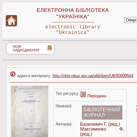
ЕЛЕКТРОННА БІБЛІОТЕКА
"УКРАЇНІКА"
electronic library
"Ukrainica"
НОВІ
НАДХОДЖЕННЯ
адреса матеріалу:
http://irbis-nbuv.gov.ua/ulib/item/UKR0009564
Тип ресурсу:
Періодика
Назва(и):
БІБЛІОТЕЧНИЙ
ЖУРНАЛ
Автор(и):
Базилевич Г.
(ред.)
Максименко Ф.
(ред.)