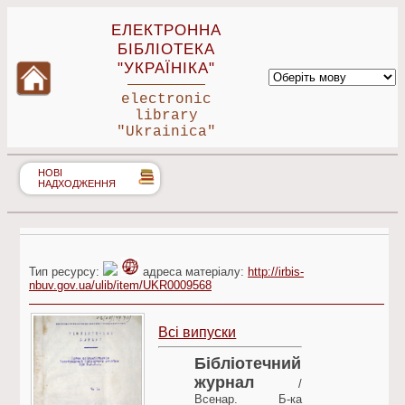
ЕЛЕКТРОННА
БІБЛІОТЕКА
"УКРАЇНІКА"
electronic
library
"Ukrainica"
НОВІ
НАДХОДЖЕННЯ
Тип ресурсу:
адреса матеріалу:
http://irbis-
nbuv.gov.ua/ulib/item/UKR0009568
Всі випуски
Бібліотечний
журнал
/
Всенар. Б-ка