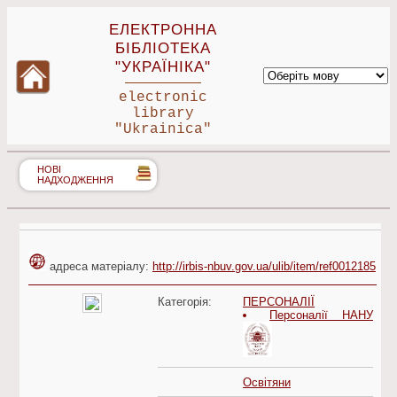
ЕЛЕКТРОННА
БІБЛІОТЕКА
"УКРАЇНІКА"
electronic
library
"Ukrainica"
НОВІ
НАДХОДЖЕННЯ
адреса матеріалу:
http://irbis-nbuv.gov.ua/ulib/item/ref0012185
Категорія:
ПЕРСОНАЛІЇ
Персоналії НАНУ
Освітяни