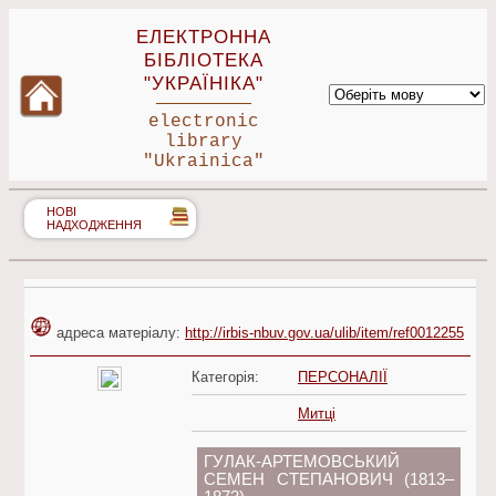
ЕЛЕКТРОННА
БІБЛІОТЕКА
"УКРАЇНІКА"
electronic
library
"Ukrainica"
НОВІ
НАДХОДЖЕННЯ
адреса матеріалу:
http://irbis-nbuv.gov.ua/ulib/item/ref0012255
Категорія:
ПЕРСОНАЛІЇ
Митці
ГУЛАК-АРТЕМОВСЬКИЙ
СЕМЕН СТЕПАНОВИЧ (1813–