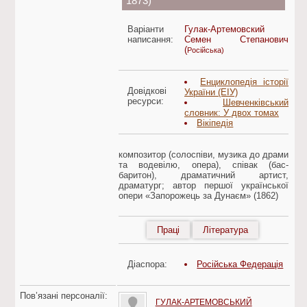
1873)
Варіанти
Гулак-Артемовский
написання:
Семен Степанович
(
Російська)
Енциклопедія історії
Довідкові
України (ЕІУ)
ресурси:
Шевченківський
словник: У двох томах
Вікіпедія
композитор (солоспіви, музика до драми
та водевілю, опера), співак (бас-
баритон), драматичний артист,
драматург; автор першої української
опери «Запорожець за Дунаєм» (1862)
Праці
Література
Діаспора:
Російська Федерація
Пов’язані персоналії:
ГУЛАК-АРТЕМОВСЬКИЙ