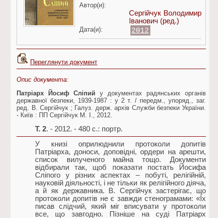
Автор(и):
Сергійчук Володимир
Іванович
(ред.)
Дата(и):
2012
Переглянути документ
Опис документа:
Патріарх Йосиф Сліпий
у документах радянських органів
державної безпеки, 1939-1987 : у 2 т. / передм., упоряд., заг.
ред. В. Сергійчук ; Галуз. держ. архів Служби безпеки України.
- Київ : ПП Сергійчук М. І., 2012.
Т. 2
. - 2012. - 480 с.: портр.
У книзі оприлюднили протоколи допитів
Патріарха, доноси, доповідні, ордери на арешти,
список вилученого майна тощо. Документи
відбирали так, щоб показати постать Йосифа
Сліпого у різних аспектах – побуті, релігійній,
науковій діяльності, і не тільки як релігійного діяча,
а й як державника. В. Сергійчук застерігає, що
протоколи допитів не є завжди стенограмами: «Їх
писав слідчий, який міг вписувати у протоколи
все, що завгодно. Пізніше на суді Патріарх