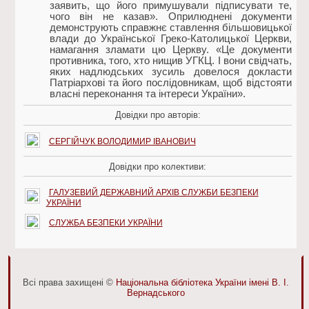
заявить, що його примушували підписувати те,
чого він не казав». Оприлюднені документи
демонструють справжнє ставлення більшовицької
влади до Української Греко-Католицької Церкви,
намагання зламати цю Церкву. «Це документи
противника, того, хто нищив УГКЦ. І вони свідчать,
яких надлюдських зусиль довелося докласти
Патріархові та його послідовникам, щоб відстояти
власні переконання та інтереси України».
Довідки про авторів:
СЕРГІЙЧУК ВОЛОДИМИР ІВАНОВИЧ
Довідки про колективи:
ГАЛУЗЕВИЙ ДЕРЖАВНИЙ АРХІВ СЛУЖБИ БЕЗПЕКИ
УКРАЇНИ
СЛУЖБА БЕЗПЕКИ УКРАЇНИ
Всі права захищені ©
Національна бібліотека України імені В. І.
Вернадського