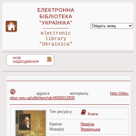
ЕЛЕКТРОННА
БІБЛІОТЕКА
"УКРАЇНІКА"
electronic
library
"Ukrainica"
НОВІ
НАДХОДЖЕННЯ
адреса матеріалу:
http://irbis-
nbuv.gov.ua/ulib/item/ukr0000012830
Тип ресурсу:
Книги
Країна:
Україна
Мова(и):
Українська