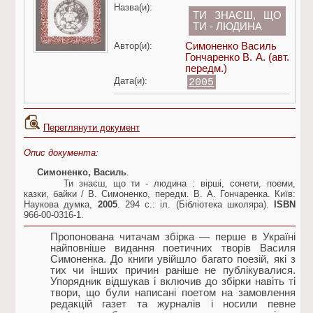
Назва(и):
ТИ ЗНАЄШ, ЩО
ТИ - ЛЮДИНА
Автор(и):
Симоненко Василь
Гончаренко В. А.
(авт.
передм.)
Дата(и):
2005
Переглянути документ
Опис документа:
Симоненко, Василь
.
Ти знаєш, що ти - людина : вірші, сонети, поеми,
казки, байки / В. Симоненко, передм. В. А. Гончаренка. Київ:
Наукова думка,
2005
. 294 с.: іл. (Бібліотека школяра).
ISBN
966-00-0316-1.
Пропонована читачам збірка — перше в Україні
найповніше видання поетичних творів Василя
Симоненка. До книги увійшло багато поезій, які з
тих чи інших причин раніше не публікувалися.
Упорядник відшукав і включив до збірки навіть ті
твори, що були написані поетом на замовлення
редакцій газет та журналів і носили певне