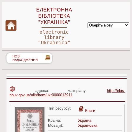
ЕЛЕКТРОННА
БІБЛІОТЕКА
"УКРАЇНІКА"
electronic
library
"Ukrainica"
НОВІ
НАДХОДЖЕННЯ
адреса матеріалу:
http://irbis-
nbuv.gov.ua/ulib/item/ukr0000013911
Тип ресурсу:
Книги
Країна:
Україна
Мова(и):
Українська