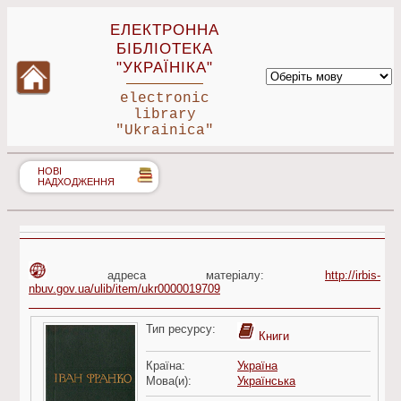
ЕЛЕКТРОННА
БІБЛІОТЕКА
"УКРАЇНІКА"
electronic
library
"Ukrainica"
НОВІ
НАДХОДЖЕННЯ
адреса матеріалу:
http://irbis-
nbuv.gov.ua/ulib/item/ukr0000019709
Тип ресурсу:
Книги
Країна:
Україна
Мова(и):
Українська