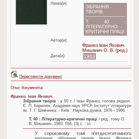
Назва(и):
ЗІБРАННЯ
ТВОРІВ
Т. 40 :
ЛІТЕРАТУРНО-
КРИТИЧНІ ПРАЦІ
Автор(и):
Франко Іван Якович
Мишанич О. В.
(ред.)
Дата(и):
1983
Переглянути документ
Опис документа:
Франко, Іван Якович.
Зібрання творів
: у 50 т. / Іван Франко, голова редкол.
Є. П. Кирилюк; Академія наук УРСР, Інститут літератури
ім. Т. Г. Шевченка. - Київ : Наукова думка, 1976 - 1986.
Т. 40
: Літературно-критичні праці
/ ред. тому О.
В. Мишанич. 1983. 556, [3] c. : іл.
У сороковому томі п'ятдесятитомного
видання зібрання творів Івана Франка