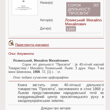
Назва(и):
СОРОК ЛІТ
ДІЯЛЬНОСТІ
"ПРОСВІТИ"
Автор(и):
Лозинський Михайло
Михайлович
Дата(и):
1908
Переглянути документ
Опис документа:
Лозинський, Михайло Михайлович
.
Сорок літ діяльності "Просвіти" : (в 40-літній ювілей
Товариства) / Михайло Лозинський. Львів: З друк. Наук. Т-ва
імені Шевченка,
1908
. 72, [1] c. : іл.
Опис подано сучасною орфографією.
Книга містить опис 40-літньої діяльності
товариства "Просвіта", заснованого в січні 1868 у
Львові представниками народовської течії як
координаційний центр просвітницького руху в
західноукраїнських землях.
Довідки про авторів: