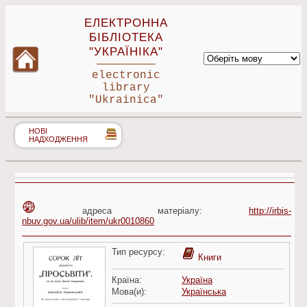
ЕЛЕКТРОННА
БІБЛІОТЕКА
"УКРАЇНІКА"
electronic
library
"Ukrainica"
НОВІ
НАДХОДЖЕННЯ
адреса матеріалу:
http://irbis-
nbuv.gov.ua/ulib/item/ukr0010860
Тип ресурсу:
Книги
Країна:
Україна
Мова(и):
Українська