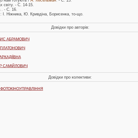
 нам готують /
А. Кесельман
. - С. 13.
 світу. - С. 14-15.
. - С. 16.
: І. Ніжника, Ю. Кривдіна, Борисенка, то-що.
Довідки про авторів:
РИС АБРАМОВИЧ
 ПЛАТОНОВИЧ
АРКАДІЇВНА
Р САМІЙЛОВИЧ
Довідки про колективи:
 ФОТОКІНОУПРАВЛІННЯ