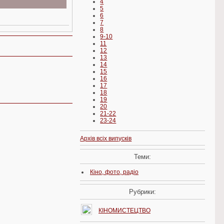
4
5
6
7
8
9-10
11
12
13
14
15
16
17
18
19
20
21-22
23-24
Архів всіх випусків
Теми:
Кіно, фото, радіо
Рубрики:
КІНОМИСТЕЦТВО