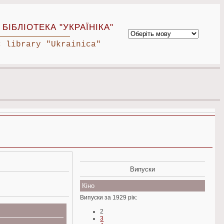
БІБЛІОТЕКА "УКРАЇНІКА"
c library "Ukrainica"
Випуски
Кіно
Випуски за 1929 рік:
2
3