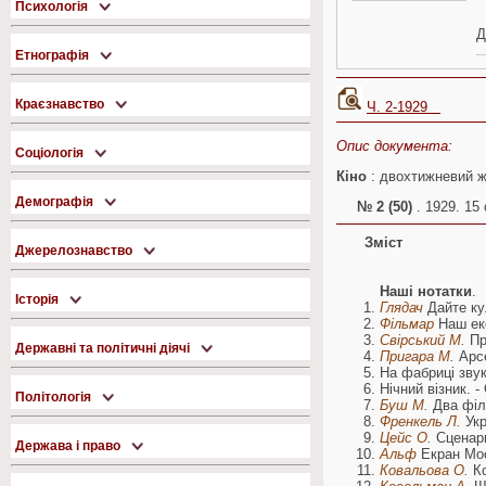
Психологія
Д
Етнографія
Краєзнавство
Ч. 2-1929
Опис документа:
Соціологія
Кіно
: двохтижневий жу
Демографія
№ 2 (50)
. 1929. 15 
Зміст
Джерелознавство
Наші нотатки
.
Історія
Глядач
Дайте ку
Фільмар
Наш ек
Свірський М.
Пр
Державні та політичні діячі
Пригара М.
Арсе
На фабриці звуку
Нічний візник. - 
Політологія
Буш М.
Два філ
Френкель Л.
Укр
Цейс О.
Сценари
Держава і право
Альф
Екран Мо
Ковальова О.
Ко