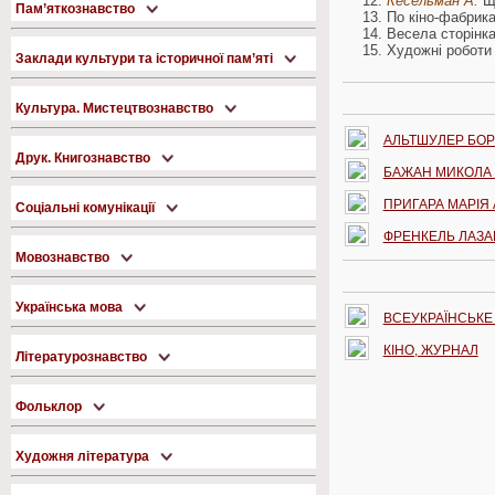
Кесельман А.
Що
Пам’яткознавство
По кіно-фабриках
Весела сторінка 
Художні роботи 
Заклади культури та історичної пам’яті
Культура. Мистецтвознавство
АЛЬТШУЛЕР БО
Друк. Книгознавство
БАЖАН МИКОЛА
ПРИГАРА МАРІЯ 
Соціальні комунікації
ФРЕНКЕЛЬ ЛАЗА
Мовознавство
Українська мова
ВСЕУКРАЇНСЬКЕ
КІНО, ЖУРНАЛ
Літературознавство
Фольклор
Художня література