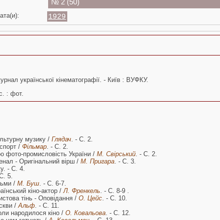
№ 2 (50)
ата(и):
1929
рнал української кінематографії. - Київ : ВУФКУ.
c. : фот.
льтурну музику /
Глядач
. - С. 2.
спорт /
Фільмар
. - С. 2.
о фото-промисловість України /
М. Свірський
. - С. 2.
нал - Оригінальний вірш /
М. Пригара
. - С. 3.
. - С. 4.
С. 5.
ьми /
М. Буш
. - С. 6-7.
аїнський кіно-актор /
Л. Френкель
. - С. 8-9 .
стова тінь - Оповідання /
О. Цейс
. - С. 10.
скви /
Альф
. - С. 11.
ли народилося кіно /
О. Ковальова
. - С. 12.