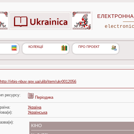
ЕЛЕКТРОННА 
electroni
КОЛЕКЦІЇ
ПРО ПРОЕКТ
http://irbis-nbuv.gov.ua/ulib/item/ukr0012056
ип ресурсу:
Періодика
раїна:
Україна
ова(и):
Українська
азва(и):
КІНО