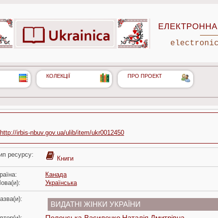
ЕЛЕКТРОННА 
electroni
КОЛЕКЦІЇ
ПРО ПРОЕКТ
http://irbis-nbuv.gov.ua/ulib/item/ukr0012450
ип ресурсу:
Книги
раїна:
Канада
ова(и):
Українська
азва(и):
ВИДАТНІ ЖІНКИ УКРАЇНИ
втор(и):