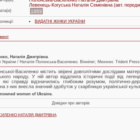
Полонська-Василенко Наталія Дмитрівна
Левенець-Когуська Наталія Семенівна
(авт. передм
ата(и):
1969
олекції:
ВИДАТНІ ЖІНКИ УКРАЇНИ
умент
нко, Наталія Дмитрівна
.
и України / Наталія Полонська-Василенко. Вінніпег; Мюнхен: Trident Press
нської-Василенко містить звірені довголітніми дослідами мате
ького народу. У ній автор відділила історичні події від леге
к, які справді відзначились глибоким розумом, політично-де
на з них внесла значний здобуток у скарбницю української культ
nowned women of Ukraine.
Довідки про авторів:
ИЛЕНКО НАТАЛІЯ ДМИТРІВНА