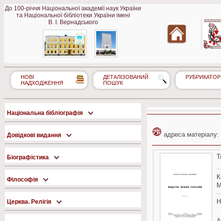
До 100-річчя Національної академії наук України
та Національної бібліотеки України імені
В. І. Вернадського
НОВІ
ДЕТАЛІЗОВАНИЙ
РУБРИКАТОР
НАДХОДЖЕННЯ
ПОШУК
Національна бібліографія
адреса матеріалу:
Довідкові видання
Т
Біографістика
К
Філософія
М
Н
Церква. Релігія
А