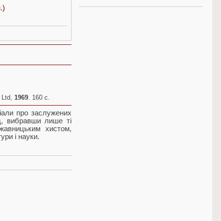
.)
 Ltd,
1969
. 160 c.
ріали про заслужених
нд, вибравши лише ті
ржавницьким хистом,
ури і науки.