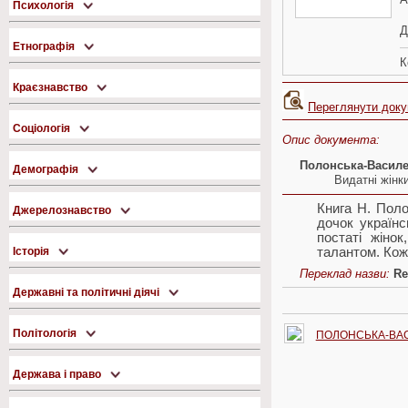
Психологія
Д
Етнографія
К
Краєзнавство
Переглянути док
Соціологія
Опис документа:
Полонська-Василе
Демографія
Видатні жінк
Книга Н. Поло
Джерелознавство
дочок українс
постаті жіно
талантом. Кож
Історія
Переклад назви:
Re
Державні та політичні діячі
Політологія
ПОЛОНСЬКА-ВАС
Держава і право