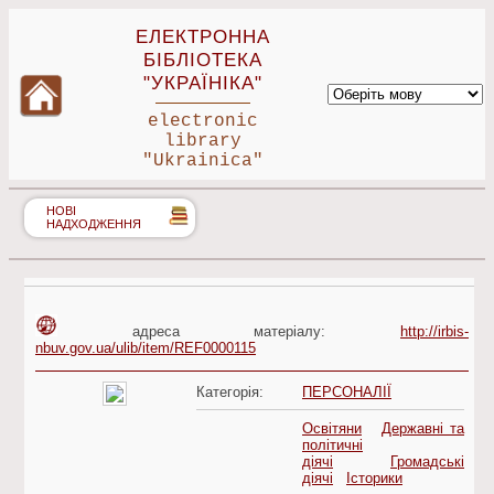
ЕЛЕКТРОННА
БІБЛІОТЕКА
"УКРАЇНІКА"
electronic
library
"Ukrainica"
НОВІ
НАДХОДЖЕННЯ
адреса матеріалу:
http://irbis-
nbuv.gov.ua/ulib/item/REF0000115
Категорія:
ПЕРСОНАЛІЇ
Освітяни
Державні та
політичні
діячі
Громадські
діячі
Історики