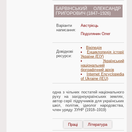
БАРВІНСЬКИЙ ОЛЕКСАНДР
ГРИГОРОВИЧ (1847–1926)
Варіанти
Австрієць
написання:
Подолянин Олег
Вікіпедія
Довідкові
Енциклопедія історії
ресурси:
України (ЕІУ)
Український
національний
біографічний архів
Internet Encyclopedia
of Ukraine (IEU)
одна з чільних постатей національного
руху на західноукраїнських землях,
автор серії підручників для українських
шкіл, політик, ідеолог народовства,
член уряду ЗУНР (1918–1919)
Праці
Література