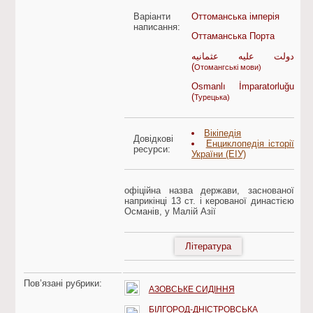
Варіанти
Оттоманська імперія
написання:
Оттаманська Порта
دولت عليه عثمانيه
(
Отомангські мови)
Osmanlı İmparatorluğu
(
Турецька)
Вікіпедія
Довідкові
Енциклопедія історії
ресурси:
України (ЕІУ)
офіційна назва держави, заснованої
наприкінці 13 ст. і керованої династією
Османів, у Малій Азії
Література
Пов’язані рубрики:
АЗОВСЬКЕ СИДІННЯ
БІЛГОРОД-ДНІСТРОВСЬКА