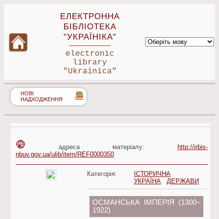
ЕЛЕКТРОННА
БІБЛІОТЕКА
"УКРАЇНІКА"
electronic
library
"Ukrainica"
НОВІ
НАДХОДЖЕННЯ
адреса матеріалу:
http://irbis-
nbuv.gov.ua/ulib/item/REF0000350
Категорія:
ІСТОРИЧНА
УКРАЇНА
ДЕРЖАВИ
ОСМАНСЬКА ІМПЕРІЯ (1300–
1922)