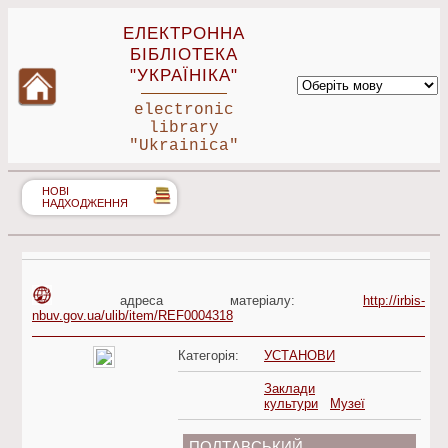
ЕЛЕКТРОННА
БІБЛІОТЕКА
"УКРАЇНІКА"
electronic
library
"Ukrainica"
НОВІ
НАДХОДЖЕННЯ
адреса матеріалу:
http://irbis-
nbuv.gov.ua/ulib/item/REF0004318
Категорія:
УСТАНОВИ
Заклади
культури
Музеї
ПОЛТАВСЬКИЙ