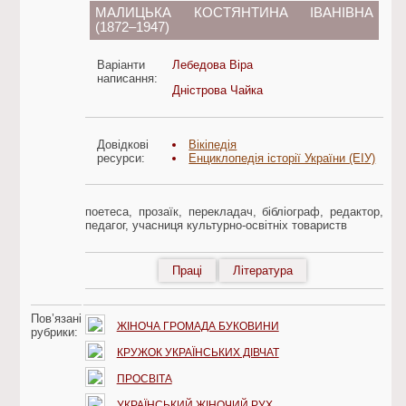
МАЛИЦЬКА КОСТЯНТИНА ІВАНІВНА
(1872–1947)
Варіанти
Лебедова Віра
написання:
Дністрова Чайка
Довідкові
Вікіпедія
ресурси:
Енциклопедія історії України (ЕІУ)
поетеса, прозаїк, перекладач, бібліограф, редактор,
педагог, учасниця культурно-освітніх товариств
Праці
Література
Пов’язані
ЖІНОЧА ГРОМАДА БУКОВИНИ
рубрики:
КРУЖОК УКРАЇНСЬКИХ ДІВЧАТ
ПРОСВІТА
УКРАЇНСЬКИЙ ЖІНОЧИЙ РУХ