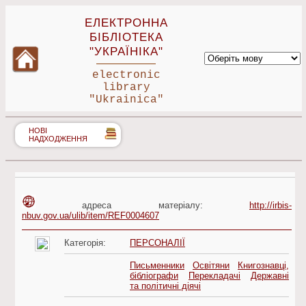
ЕЛЕКТРОННА
БІБЛІОТЕКА
"УКРАЇНІКА"
electronic
library
"Ukrainica"
НОВІ
НАДХОДЖЕННЯ
адреса матеріалу:
http://irbis-
nbuv.gov.ua/ulib/item/REF0004607
Категорія:
ПЕРСОНАЛІЇ
Письменники
Освітяни
Книгознавці,
бібліографи
Перекладачі
Державні
та політичні діячі