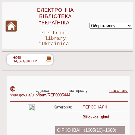
ЕЛЕКТРОННА
БІБЛІОТЕКА
"УКРАЇНІКА"
electronic
library
"Ukrainica"
НОВІ
НАДХОДЖЕННЯ
адреса матеріалу:
http://irbis-
nbuv.gov.ua/ulib/item/REF0005444
Категорія:
ПЕРСОНАЛІЇ
Військові діячі
СІРКО ІВАН (1605(10)–1680)