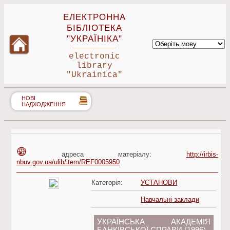
ЕЛЕКТРОННА
БІБЛІОТЕКА
"УКРАЇНІКА"
electronic
library
"Ukrainica"
НОВІ
НАДХОДЖЕННЯ
адреса матеріалу:
http://irbis-
nbuv.gov.ua/ulib/item/REF0005950
Категорія:
УСТАНОВИ
Навчальні заклади
УКРАЇНСЬКА АКАДЕМІЯ