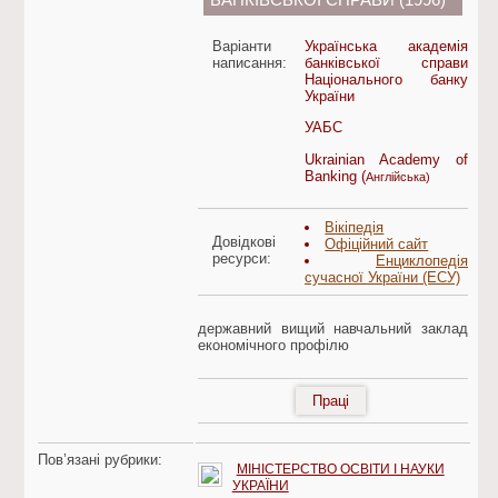
БАНКІВСЬКОЇ СПРАВИ (1996)
Варіанти
Українська академія
написання:
банківської справи
Національного банку
України
УАБС
Ukrainian Academy of
Banking (
Англійська)
Вікіпедія
Довідкові
Офіційний сайт
ресурси:
Енциклопедія
сучасної України (ЕСУ)
державний вищий навчальний заклад
економічного профілю
Праці
Пов’язані рубрики:
МІНІСТЕРСТВО ОСВІТИ І НАУКИ
УКРАЇНИ